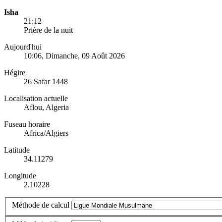
Isha
21:12
Prière de la nuit
Aujourd'hui
10:06
, Dimanche, 09 Août 2026
Hégire
26 Safar 1448
Localisation actuelle
Aflou, Algeria
Fuseau horaire
Africa/Algiers
Latitude
34.11279
Longitude
2.10228
Méthode de calcul