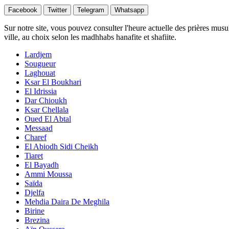
Facebook
Twitter
Telegram
Whatsapp
Sur notre site, vous pouvez consulter l'heure actuelle des prières musu
ville, au choix selon les madhhabs hanafite et shafiite.
Lardjem
Sougueur
Laghouat
Ksar El Boukhari
El Idrissia
Dar Chioukh
Ksar Chellala
Oued El Abtal
Messaad
Charef
El Abiodh Sidi Cheikh
Tiaret
El Bayadh
Ammi Moussa
Saïda
Djelfa
Mehdia Daira De Meghila
Birine
Brezina