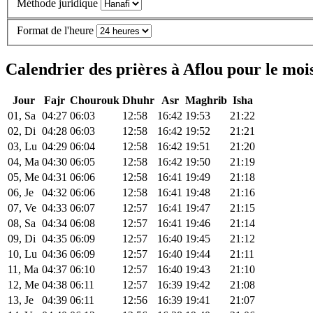
Méthode juridique
Format de l'heure
Calendrier des prières à Aflou pour le moi
Jour
Fajr
Chourouk
Dhuhr
Asr
Maghrib
Isha
01, Sa
04:27
06:03
12:58
16:42
19:53
21:22
02, Di
04:28
06:03
12:58
16:42
19:52
21:21
03, Lu
04:29
06:04
12:58
16:42
19:51
21:20
04, Ma
04:30
06:05
12:58
16:42
19:50
21:19
05, Me
04:31
06:06
12:58
16:41
19:49
21:18
06, Je
04:32
06:06
12:58
16:41
19:48
21:16
07, Ve
04:33
06:07
12:57
16:41
19:47
21:15
08, Sa
04:34
06:08
12:57
16:41
19:46
21:14
09, Di
04:35
06:09
12:57
16:40
19:45
21:12
10, Lu
04:36
06:09
12:57
16:40
19:44
21:11
11, Ma
04:37
06:10
12:57
16:40
19:43
21:10
12, Me
04:38
06:11
12:57
16:39
19:42
21:08
13, Je
04:39
06:11
12:56
16:39
19:41
21:07