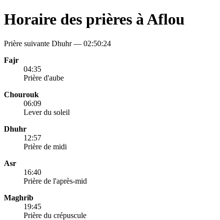
Horaire des prières à Aflou
Prière suivante Dhuhr —
02:50:24
Fajr
04:35
Prière d'aube
Chourouk
06:09
Lever du soleil
Dhuhr
12:57
Prière de midi
Asr
16:40
Prière de l'après-mid
Maghrib
19:45
Prière du crépuscule