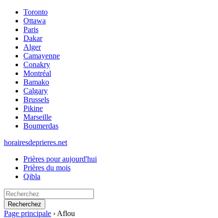
Toronto
Ottawa
Paris
Dakar
Alger
Camayenne
Conakry
Montréal
Bamako
Calgary
Brussels
Pikine
Marseille
Boumerdas
horairesdeprieres.net
Prières pour aujourd'hui
Prières du mois
Qibla
Recherchez
Page principale
›
Aflou