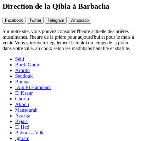
Direction de la Qibla à Barbacha
Facebook
Twitter
Telegram
Whatsapp
Sur notre site, vous pouvez consulter l'heure actuelle des prières
musulmanes, l'heure de la prière pour aujourd'hui et pour le mois à
venir. Vous y trouverez également l'emploi du temps de la prière
dans votre ville, au choix selon les madhhabs hanafite et shafiite.
Sétif
Bordj Ghdir
Arhribs
Seddouk
Bougaa
’Aïn El Hammam
El Kseur
Chorfa
Akbou
Mansourah
Azazga
Bejaïa
El Hed
Babor — Ville
Ighram