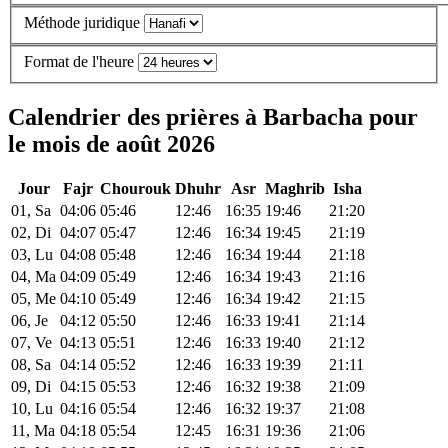
Méthode juridique
Format de l'heure
Calendrier des prières à Barbacha pour
le mois de août 2026
Jour
Fajr
Chourouk
Dhuhr
Asr
Maghrib
Isha
01, Sa
04:06
05:46
12:46
16:35
19:46
21:20
02, Di
04:07
05:47
12:46
16:34
19:45
21:19
03, Lu
04:08
05:48
12:46
16:34
19:44
21:18
04, Ma
04:09
05:49
12:46
16:34
19:43
21:16
05, Me
04:10
05:49
12:46
16:34
19:42
21:15
06, Je
04:12
05:50
12:46
16:33
19:41
21:14
07, Ve
04:13
05:51
12:46
16:33
19:40
21:12
08, Sa
04:14
05:52
12:46
16:33
19:39
21:11
09, Di
04:15
05:53
12:46
16:32
19:38
21:09
10, Lu
04:16
05:54
12:46
16:32
19:37
21:08
11, Ma
04:18
05:54
12:45
16:31
19:36
21:06