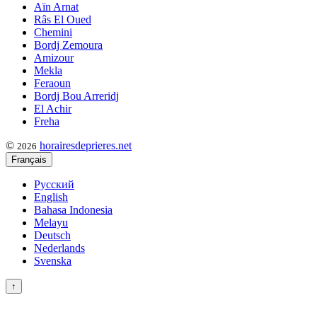
Aïn Arnat
Râs El Oued
Chemini
Bordj Zemoura
Amizour
Mekla
Feraoun
Bordj Bou Arreridj
El Achir
Freha
©
horairesdeprieres.net
2026
Français
Русский
English
Bahasa Indonesia
Melayu
Deutsch
Nederlands
Svenska
↑