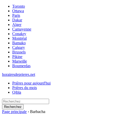
Toronto
Ottawa
Paris
Dakar
Alger
Camayenne
Conakry
Montréal
Bamako
Calgary
Brussels
Pikine
Marseille
Boumerdas
horairesdeprieres.net
Prières pour aujourd'hui
Prières du mois
Qibla
Recherchez
Page principale
›
Barbacha