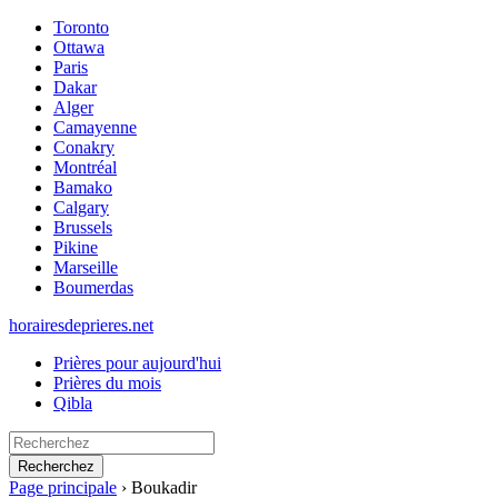
Toronto
Ottawa
Paris
Dakar
Alger
Camayenne
Conakry
Montréal
Bamako
Calgary
Brussels
Pikine
Marseille
Boumerdas
horairesdeprieres.net
Prières pour aujourd'hui
Prières du mois
Qibla
Recherchez
Page principale
›
Boukadir