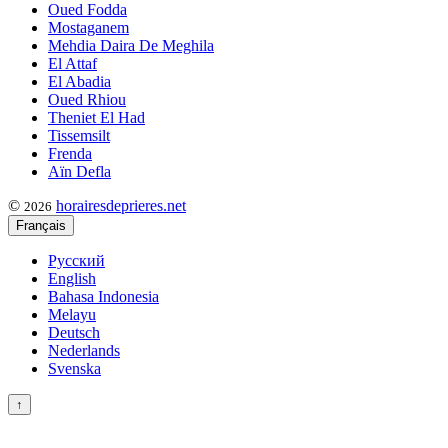
Oued Fodda
Mostaganem
Mehdia Daira De Meghila
El Attaf
El Abadia
Oued Rhiou
Theniet El Had
Tissemsilt
Frenda
Aïn Defla
©
horairesdeprieres.net
2026
Français
Русский
English
Bahasa Indonesia
Melayu
Deutsch
Nederlands
Svenska
↑