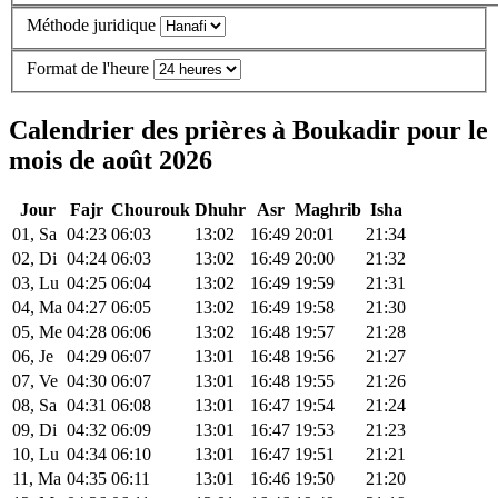
Méthode juridique
Format de l'heure
Calendrier des prières à Boukadir pour le
mois de août 2026
Jour
Fajr
Chourouk
Dhuhr
Asr
Maghrib
Isha
01, Sa
04:23
06:03
13:02
16:49
20:01
21:34
02, Di
04:24
06:03
13:02
16:49
20:00
21:32
03, Lu
04:25
06:04
13:02
16:49
19:59
21:31
04, Ma
04:27
06:05
13:02
16:49
19:58
21:30
05, Me
04:28
06:06
13:02
16:48
19:57
21:28
06, Je
04:29
06:07
13:01
16:48
19:56
21:27
07, Ve
04:30
06:07
13:01
16:48
19:55
21:26
08, Sa
04:31
06:08
13:01
16:47
19:54
21:24
09, Di
04:32
06:09
13:01
16:47
19:53
21:23
10, Lu
04:34
06:10
13:01
16:47
19:51
21:21
11, Ma
04:35
06:11
13:01
16:46
19:50
21:20