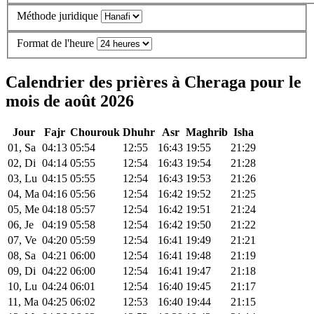
Méthode juridique
Format de l'heure
Calendrier des prières à Cheraga pour le
mois de août 2026
Jour
Fajr
Chourouk
Dhuhr
Asr
Maghrib
Isha
01, Sa
04:13
05:54
12:55
16:43
19:55
21:29
02, Di
04:14
05:55
12:54
16:43
19:54
21:28
03, Lu
04:15
05:55
12:54
16:43
19:53
21:26
04, Ma
04:16
05:56
12:54
16:42
19:52
21:25
05, Me
04:18
05:57
12:54
16:42
19:51
21:24
06, Je
04:19
05:58
12:54
16:42
19:50
21:22
07, Ve
04:20
05:59
12:54
16:41
19:49
21:21
08, Sa
04:21
06:00
12:54
16:41
19:48
21:19
09, Di
04:22
06:00
12:54
16:41
19:47
21:18
10, Lu
04:24
06:01
12:54
16:40
19:45
21:17
11, Ma
04:25
06:02
12:53
16:40
19:44
21:15