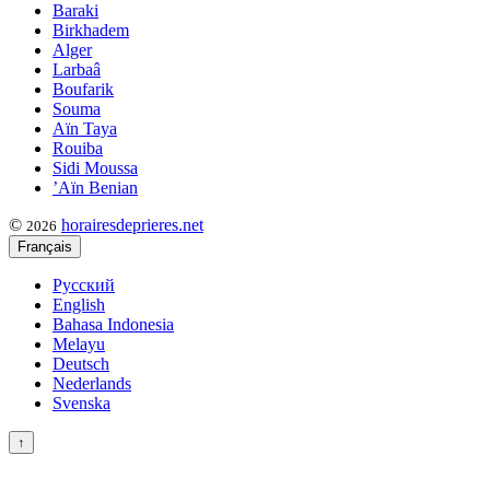
Baraki
Birkhadem
Alger
Larbaâ
Boufarik
Souma
Aïn Taya
Rouiba
Sidi Moussa
’Aïn Benian
©
horairesdeprieres.net
2026
Français
Русский
English
Bahasa Indonesia
Melayu
Deutsch
Nederlands
Svenska
↑