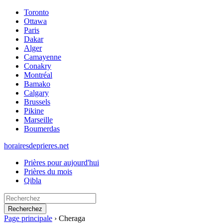
Toronto
Ottawa
Paris
Dakar
Alger
Camayenne
Conakry
Montréal
Bamako
Calgary
Brussels
Pikine
Marseille
Boumerdas
horairesdeprieres.net
Prières pour aujourd'hui
Prières du mois
Qibla
Recherchez
Page principale
›
Cheraga