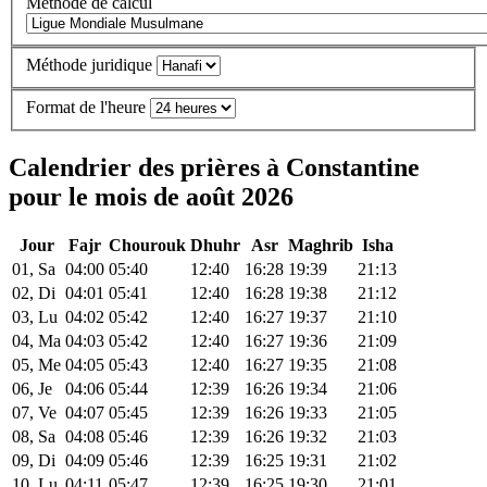
Méthode de calcul
Méthode juridique
Format de l'heure
Calendrier des prières à Constantine
pour le mois de août 2026
Jour
Fajr
Chourouk
Dhuhr
Asr
Maghrib
Isha
01, Sa
04:00
05:40
12:40
16:28
19:39
21:13
02, Di
04:01
05:41
12:40
16:28
19:38
21:12
03, Lu
04:02
05:42
12:40
16:27
19:37
21:10
04, Ma
04:03
05:42
12:40
16:27
19:36
21:09
05, Me
04:05
05:43
12:40
16:27
19:35
21:08
06, Je
04:06
05:44
12:39
16:26
19:34
21:06
07, Ve
04:07
05:45
12:39
16:26
19:33
21:05
08, Sa
04:08
05:46
12:39
16:26
19:32
21:03
09, Di
04:09
05:46
12:39
16:25
19:31
21:02
10, Lu
04:11
05:47
12:39
16:25
19:30
21:01