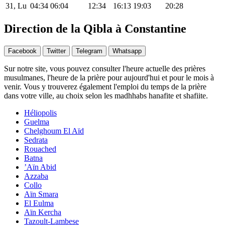
31, Lu
04:34
06:04
12:34
16:13
19:03
20:28
Direction de la Qibla à Constantine
Facebook
Twitter
Telegram
Whatsapp
Sur notre site, vous pouvez consulter l'heure actuelle des prières
musulmanes, l'heure de la prière pour aujourd'hui et pour le mois à
venir. Vous y trouverez également l'emploi du temps de la prière
dans votre ville, au choix selon les madhhabs hanafite et shafiite.
Héliopolis
Guelma
Chelghoum El Aïd
Sedrata
Rouached
Batna
’Aïn Abid
Azzaba
Collo
Aïn Smara
El Eulma
Aïn Kercha
Tazoult-Lambese