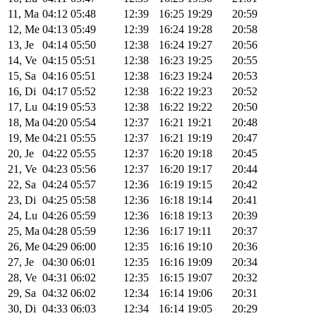
11, Ma
04:12
05:48
12:39
16:25
19:29
20:59
12, Me
04:13
05:49
12:39
16:24
19:28
20:58
13, Je
04:14
05:50
12:38
16:24
19:27
20:56
14, Ve
04:15
05:51
12:38
16:23
19:25
20:55
15, Sa
04:16
05:51
12:38
16:23
19:24
20:53
16, Di
04:17
05:52
12:38
16:22
19:23
20:52
17, Lu
04:19
05:53
12:38
16:22
19:22
20:50
18, Ma
04:20
05:54
12:37
16:21
19:21
20:48
19, Me
04:21
05:55
12:37
16:21
19:19
20:47
20, Je
04:22
05:55
12:37
16:20
19:18
20:45
21, Ve
04:23
05:56
12:37
16:20
19:17
20:44
22, Sa
04:24
05:57
12:36
16:19
19:15
20:42
23, Di
04:25
05:58
12:36
16:18
19:14
20:41
24, Lu
04:26
05:59
12:36
16:18
19:13
20:39
25, Ma
04:28
05:59
12:36
16:17
19:11
20:37
26, Me
04:29
06:00
12:35
16:16
19:10
20:36
27, Je
04:30
06:01
12:35
16:16
19:09
20:34
28, Ve
04:31
06:02
12:35
16:15
19:07
20:32
29, Sa
04:32
06:02
12:34
16:14
19:06
20:31
30, Di
04:33
06:03
12:34
16:14
19:05
20:29