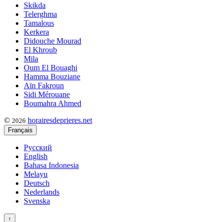
Skikda
Telerghma
Tamalous
Kerkera
Didouche Mourad
El Khroub
Mila
Oum El Bouaghi
Hamma Bouziane
Aïn Fakroun
Sidi Mérouane
Boumahra Ahmed
©
horairesdeprieres.net
2026
Français
Русский
English
Bahasa Indonesia
Melayu
Deutsch
Nederlands
Svenska
↑