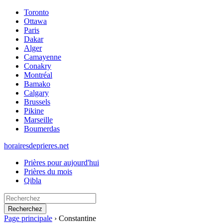
Toronto
Ottawa
Paris
Dakar
Alger
Camayenne
Conakry
Montréal
Bamako
Calgary
Brussels
Pikine
Marseille
Boumerdas
horairesdeprieres.net
Prières pour aujourd'hui
Prières du mois
Qibla
Recherchez
Page principale
›
Constantine