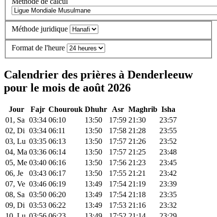
Méthode de calcul
Méthode juridique
Format de l'heure
Calendrier des prières à Denderleeuw
pour le mois de août 2026
Jour
Fajr
Chourouk
Dhuhr
Asr
Maghrib
Isha
01, Sa
03:34
06:10
13:50
17:59
21:30
23:57
02, Di
03:34
06:11
13:50
17:58
21:28
23:55
03, Lu
03:35
06:13
13:50
17:57
21:26
23:52
04, Ma
03:36
06:14
13:50
17:57
21:25
23:48
05, Me
03:40
06:16
13:50
17:56
21:23
23:45
06, Je
03:43
06:17
13:50
17:55
21:21
23:42
07, Ve
03:46
06:19
13:49
17:54
21:19
23:39
08, Sa
03:50
06:20
13:49
17:54
21:18
23:35
09, Di
03:53
06:22
13:49
17:53
21:16
23:32
10, Lu
03:56
06:23
13:49
17:52
21:14
23:29