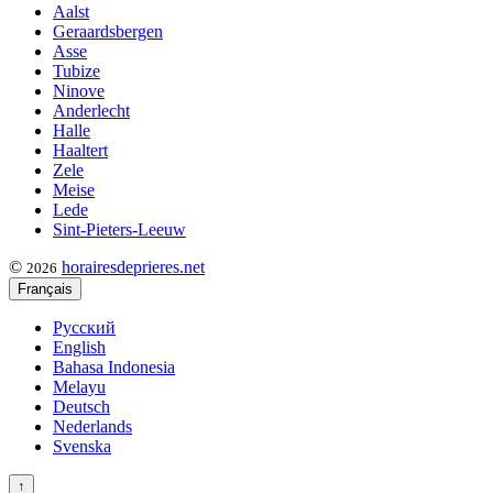
Aalst
Geraardsbergen
Asse
Tubize
Ninove
Anderlecht
Halle
Haaltert
Zele
Meise
Lede
Sint-Pieters-Leeuw
©
horairesdeprieres.net
2026
Français
Русский
English
Bahasa Indonesia
Melayu
Deutsch
Nederlands
Svenska
↑