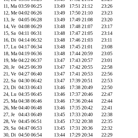
11, Ma
03:59
06:25
13:49
17:51
21:12
23:26
12, Me
04:02
06:26
13:49
17:50
21:10
23:23
13, Je
04:05
06:28
13:49
17:49
21:08
23:20
14, Ve
04:08
06:29
13:48
17:48
21:07
23:17
15, Sa
04:11
06:31
13:48
17:47
21:05
23:14
16, Di
04:14
06:32
13:48
17:46
21:03
23:11
17, Lu
04:17
06:34
13:48
17:45
21:01
23:08
18, Ma
04:19
06:36
13:48
17:44
20:59
23:05
19, Me
04:22
06:37
13:47
17:43
20:57
23:01
20, Je
04:25
06:39
13:47
17:42
20:55
22:58
21, Ve
04:27
06:40
13:47
17:41
20:53
22:56
22, Sa
04:30
06:42
13:47
17:39
20:51
22:53
23, Di
04:33
06:43
13:46
17:38
20:49
22:50
24, Lu
04:35
06:45
13:46
17:37
20:46
22:47
25, Ma
04:38
06:46
13:46
17:36
20:44
22:44
26, Me
04:40
06:48
13:46
17:35
20:42
22:41
27, Je
04:43
06:49
13:45
17:33
20:40
22:38
28, Ve
04:45
06:51
13:45
17:32
20:38
22:35
29, Sa
04:47
06:53
13:45
17:31
20:36
22:32
30, Di
04:50
06:54
13:44
17:29
20:34
22:29