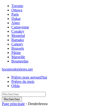
Toronto
Ottawa
Paris
Dakar
Alger
Camayenne
Conakry
Montréal
Bamako
Calgary
Brussels
Pikine
Marseille
Boumerdas
horairesdeprieres.net
Prières pour aujourd'hui
Prières du mois
Qibla
Recherchez
Page principale
›
Denderleeuw