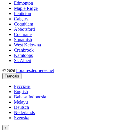
Edmonton
Maple Ridge
Penticton
Calgary
Coquitlam
Abbotsford
Cochrane
Squamish
West Kelowna
Cranbrook
Kamloops
St. Albert
©
horairesdeprieres.net
2026
Français
Русский
English
Bahasa Indonesia
Melayu
Deutsch
Nederlands
Svenska
↑