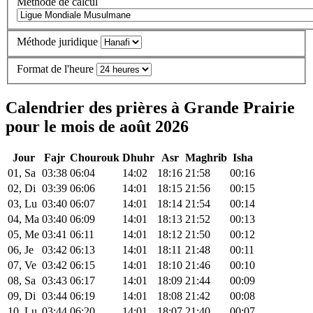
Méthode de calcul
Méthode juridique
Format de l'heure
Calendrier des prières à Grande Prairie
pour le mois de août 2026
Jour
Fajr
Chourouk
Dhuhr
Asr
Maghrib
Isha
01, Sa
03:38
06:04
14:02
18:16
21:58
00:16
02, Di
03:39
06:06
14:01
18:15
21:56
00:15
03, Lu
03:40
06:07
14:01
18:14
21:54
00:14
04, Ma
03:40
06:09
14:01
18:13
21:52
00:13
05, Me
03:41
06:11
14:01
18:12
21:50
00:12
06, Je
03:42
06:13
14:01
18:11
21:48
00:11
07, Ve
03:42
06:15
14:01
18:10
21:46
00:10
08, Sa
03:43
06:17
14:01
18:09
21:44
00:09
09, Di
03:44
06:19
14:01
18:08
21:42
00:08
10, Lu
03:44
06:20
14:01
18:07
21:40
00:07