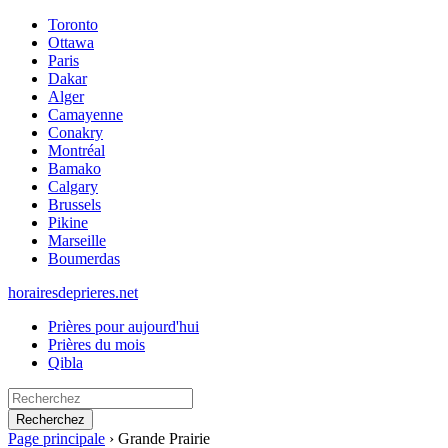
Toronto
Ottawa
Paris
Dakar
Alger
Camayenne
Conakry
Montréal
Bamako
Calgary
Brussels
Pikine
Marseille
Boumerdas
horairesdeprieres.net
Prières pour aujourd'hui
Prières du mois
Qibla
Recherchez
Page principale
›
Grande Prairie