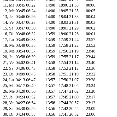
11, Ma
03:45
06:22
14:00
18:06
21:38
00:06
12, Me
03:45
06:24
14:00
18:05
21:35
00:05
13, Je
03:46
06:26
14:00
18:04
21:33
00:04
14, Ve
03:47
06:28
14:00
18:03
21:31
00:03
15, Sa
03:47
06:30
14:00
18:01
21:29
00:02
16, Di
03:48
06:32
13:59
18:00
21:26
00:01
17, Lu
03:49
06:33
13:59
17:59
21:24
23:57
18, Ma
03:49
06:35
13:59
17:58
21:22
23:52
19, Me
03:54
06:37
13:59
17:56
21:19
23:48
20, Je
03:58
06:39
13:59
17:55
21:17
23:44
21, Ve
04:02
06:41
13:58
17:54
21:14
23:40
22, Sa
04:06
06:43
13:58
17:52
21:12
23:36
23, Di
04:09
06:45
13:58
17:51
21:10
23:32
24, Lu
04:13
06:47
13:57
17:50
21:07
23:28
25, Ma
04:17
06:49
13:57
17:48
21:05
23:24
26, Me
04:20
06:50
13:57
17:47
21:02
23:20
27, Je
04:24
06:52
13:57
17:45
21:00
23:17
28, Ve
04:27
06:54
13:56
17:44
20:57
23:13
29, Sa
04:30
06:56
13:56
17:42
20:55
23:09
30, Di
04:34
06:58
13:56
17:41
20:52
23:06