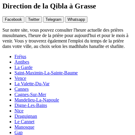
Direction de la Qibla à Grasse
Facebook
Twitter
Telegram
Whatsapp
Sur notre site, vous pouvez consulter l'heure actuelle des prières
musulmanes, l'heure de la prière pour aujourd'hui et pour le mois à
venir. Vous y trouverez également l'emploi du temps de la prière
dans votre ville, au choix selon les madhhabs hanafite et shafiite.
Fréjus
Antibes
La Garde
Saint-Maximin-La-Sainte-Baume
Vence
La Valette-Du-Var
Cannes
Cagnes-Sur-Mer
Mandelieu-La-Napoule
Digne-Les-Bains
Nice
Draguignan
Le Cannet
Manosque
Gap