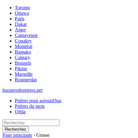
Toronto
Ottawa
Paris
Dakar
Alger
Camayenne
Conakry
Montréal
Bamako
Calgary
Brussels
Pikine
Marseille
Boumerdas
horairesdeprieres.net
Prières pour aujourd'hui
Prières du mois
Qibla
Recherchez
Page principale
›
Grasse