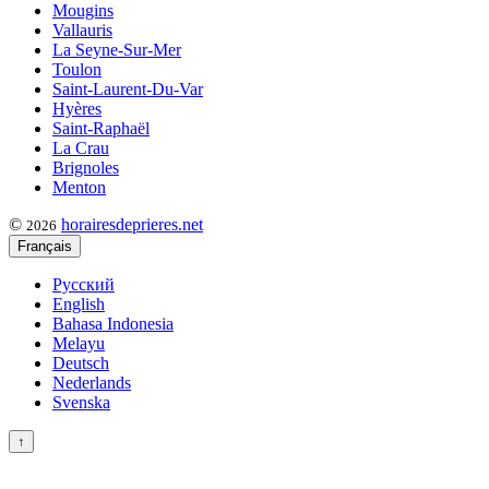
Mougins
Vallauris
La Seyne-Sur-Mer
Toulon
Saint-Laurent-Du-Var
Hyères
Saint-Raphaël
La Crau
Brignoles
Menton
©
horairesdeprieres.net
2026
Français
Русский
English
Bahasa Indonesia
Melayu
Deutsch
Nederlands
Svenska
↑