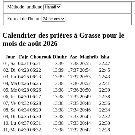
Méthode juridique
Format de l'heure
Calendrier des prières à Grasse pour le
mois de août 2026
Jour
Fajr
Chourouk
Dhuhr
Asr
Maghrib
Isha
01, Sa
04:21
06:21
13:39
17:38
20:55
22:47
02, Di
04:23
06:22
13:39
17:37
20:54
22:45
03, Lu
04:25
06:23
13:39
17:37
20:53
22:43
04, Ma
04:26
06:25
13:38
17:36
20:52
22:41
05, Me
04:28
06:26
13:38
17:36
20:50
22:39
06, Je
04:30
06:27
13:38
17:35
20:49
22:38
07, Ve
04:32
06:28
13:38
17:35
20:48
22:36
08, Sa
04:34
06:29
13:38
17:34
20:46
22:34
09, Di
04:35
06:30
13:38
17:33
20:45
22:32
10, Lu
04:37
06:31
13:38
17:33
20:44
22:30
11, Ma
04:39
06:32
13:38
17:32
20:42
22:28