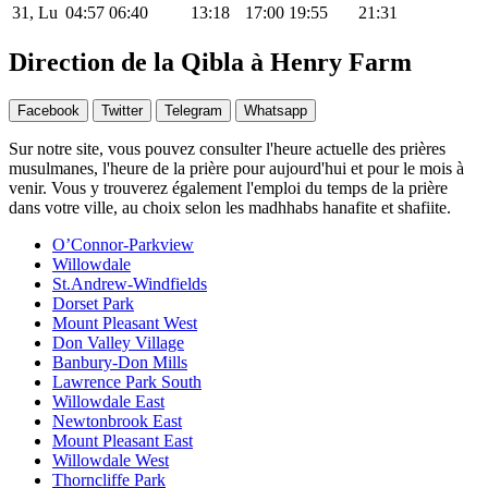
31, Lu
04:57
06:40
13:18
17:00
19:55
21:31
Direction de la Qibla à Henry Farm
Facebook
Twitter
Telegram
Whatsapp
Sur notre site, vous pouvez consulter l'heure actuelle des prières
musulmanes, l'heure de la prière pour aujourd'hui et pour le mois à
venir. Vous y trouverez également l'emploi du temps de la prière
dans votre ville, au choix selon les madhhabs hanafite et shafiite.
O’Connor-Parkview
Willowdale
St.Andrew-Windfields
Dorset Park
Mount Pleasant West
Don Valley Village
Banbury-Don Mills
Lawrence Park South
Willowdale East
Newtonbrook East
Mount Pleasant East
Willowdale West
Thorncliffe Park