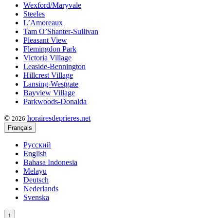
Wexford/Maryvale
Steeles
L’Amoreaux
Tam O’Shanter-Sullivan
Pleasant View
Flemingdon Park
Victoria Village
Leaside-Bennington
Hillcrest Village
Lansing-Westgate
Bayview Village
Parkwoods-Donalda
©
horairesdeprieres.net
2026
Français
Русский
English
Bahasa Indonesia
Melayu
Deutsch
Nederlands
Svenska
↑