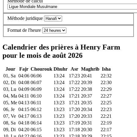
Méthode de calcul
Méthode juridique
Format de l'heure
Calendrier des prières à Henry Farm
pour le mois de août 2026
Jour
Fajr
Chourouk
Dhuhr
Asr
Maghrib
Isha
01, Sa
04:06
06:06
13:24
17:23
20:41
22:32
02, Di
04:08
06:07
13:24
17:22
20:39
22:30
03, Lu
04:09
06:09
13:24
17:22
20:38
22:29
04, Ma
04:11
06:10
13:24
17:21
20:37
22:27
05, Me
04:13
06:11
13:23
17:21
20:35
22:25
06, Je
04:15
06:12
13:23
17:20
20:34
22:23
07, Ve
04:17
06:13
13:23
17:20
20:33
22:21
08, Sa
04:18
06:14
13:23
17:19
20:31
22:19
09, Di
04:20
06:15
13:23
17:18
20:30
22:17
10, Lu
04:22
06:16
13:23
17:18
20:29
22:15