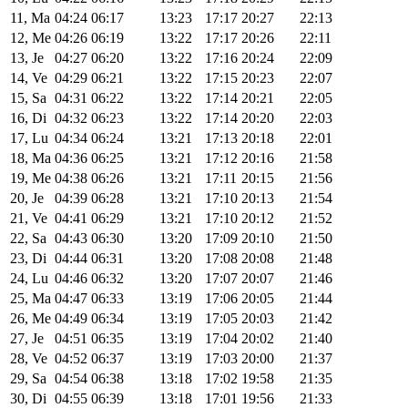
11, Ma
04:24
06:17
13:23
17:17
20:27
22:13
12, Me
04:26
06:19
13:22
17:17
20:26
22:11
13, Je
04:27
06:20
13:22
17:16
20:24
22:09
14, Ve
04:29
06:21
13:22
17:15
20:23
22:07
15, Sa
04:31
06:22
13:22
17:14
20:21
22:05
16, Di
04:32
06:23
13:22
17:14
20:20
22:03
17, Lu
04:34
06:24
13:21
17:13
20:18
22:01
18, Ma
04:36
06:25
13:21
17:12
20:16
21:58
19, Me
04:38
06:26
13:21
17:11
20:15
21:56
20, Je
04:39
06:28
13:21
17:10
20:13
21:54
21, Ve
04:41
06:29
13:21
17:10
20:12
21:52
22, Sa
04:43
06:30
13:20
17:09
20:10
21:50
23, Di
04:44
06:31
13:20
17:08
20:08
21:48
24, Lu
04:46
06:32
13:20
17:07
20:07
21:46
25, Ma
04:47
06:33
13:19
17:06
20:05
21:44
26, Me
04:49
06:34
13:19
17:05
20:03
21:42
27, Je
04:51
06:35
13:19
17:04
20:02
21:40
28, Ve
04:52
06:37
13:19
17:03
20:00
21:37
29, Sa
04:54
06:38
13:18
17:02
19:58
21:35
30, Di
04:55
06:39
13:18
17:01
19:56
21:33