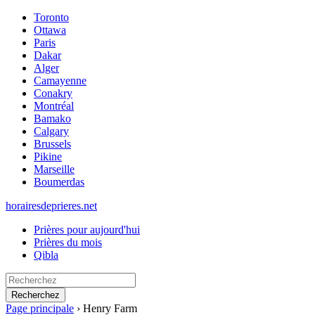
Toronto
Ottawa
Paris
Dakar
Alger
Camayenne
Conakry
Montréal
Bamako
Calgary
Brussels
Pikine
Marseille
Boumerdas
horairesdeprieres.net
Prières pour aujourd'hui
Prières du mois
Qibla
Recherchez
Page principale
›
Henry Farm