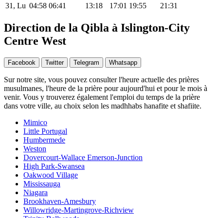
31, Lu
04:58
06:41
13:18
17:01
19:55
21:31
Direction de la Qibla à Islington-City
Centre West
Facebook
Twitter
Telegram
Whatsapp
Sur notre site, vous pouvez consulter l'heure actuelle des prières
musulmanes, l'heure de la prière pour aujourd'hui et pour le mois à
venir. Vous y trouverez également l'emploi du temps de la prière
dans votre ville, au choix selon les madhhabs hanafite et shafiite.
Mimico
Little Portugal
Humbermede
Weston
Dovercourt-Wallace Emerson-Junction
High Park-Swansea
Oakwood Village
Mississauga
Niagara
Brookhaven-Amesbury
Willowridge-Martingrove-Richview