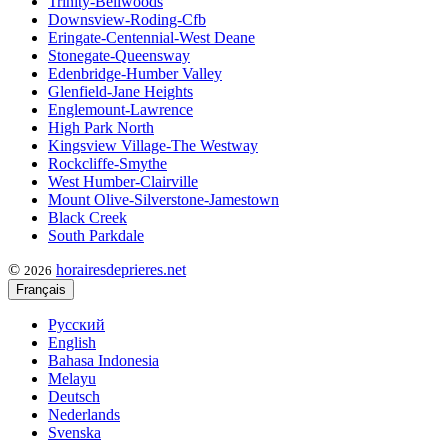
Trinity-Bellwoods
Downsview-Roding-Cfb
Eringate-Centennial-West Deane
Stonegate-Queensway
Edenbridge-Humber Valley
Glenfield-Jane Heights
Englemount-Lawrence
High Park North
Kingsview Village-The Westway
Rockcliffe-Smythe
West Humber-Clairville
Mount Olive-Silverstone-Jamestown
Black Creek
South Parkdale
©
horairesdeprieres.net
2026
Français
Русский
English
Bahasa Indonesia
Melayu
Deutsch
Nederlands
Svenska