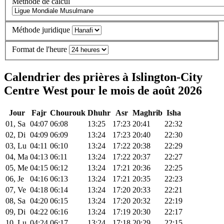
Méthode de calcul
Méthode juridique
Format de l'heure
Calendrier des prières à Islington-City
Centre West pour le mois de août 2026
Jour
Fajr
Chourouk
Dhuhr
Asr
Maghrib
Isha
01, Sa
04:07
06:08
13:25
17:23
20:41
22:32
02, Di
04:09
06:09
13:24
17:23
20:40
22:30
03, Lu
04:11
06:10
13:24
17:22
20:38
22:29
04, Ma
04:13
06:11
13:24
17:22
20:37
22:27
05, Me
04:15
06:12
13:24
17:21
20:36
22:25
06, Je
04:16
06:13
13:24
17:21
20:35
22:23
07, Ve
04:18
06:14
13:24
17:20
20:33
22:21
08, Sa
04:20
06:15
13:24
17:20
20:32
22:19
09, Di
04:22
06:16
13:24
17:19
20:30
22:17
10, Lu
04:24
06:17
13:24
17:18
20:29
22:15