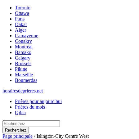
Toronto
Ottawa
Paris
Dakar
Alger
Camayenne
Conakry
Montréal
Bamako
Calgary
Brussels
Pikine
Marseille
Boumerdas
horairesdeprieres.net
Prières pour aujourd'hui
Prières du mois
Qibla
Recherchez
Page principale
›
Islington-City Centre West