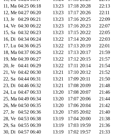
11, Ma
04:25
06:18
13:23
17:18
20:28
22:13
12, Me
04:27
06:20
13:23
17:17
20:26
22:11
13, Je
04:29
06:21
13:23
17:16
20:25
22:09
14, Ve
04:30
06:22
13:23
17:16
20:23
22:07
15, Sa
04:32
06:23
13:23
17:15
20:22
22:05
16, Di
04:34
06:24
13:22
17:14
20:20
22:03
17, Lu
04:36
06:25
13:22
17:13
20:19
22:01
18, Ma
04:37
06:26
13:22
17:13
20:17
21:59
19, Me
04:39
06:27
13:22
17:12
20:15
21:57
20, Je
04:41
06:29
13:22
17:11
20:14
21:54
21, Ve
04:42
06:30
13:21
17:10
20:12
21:52
22, Sa
04:44
06:31
13:21
17:09
20:11
21:50
23, Di
04:46
06:32
13:21
17:08
20:09
21:48
24, Lu
04:47
06:33
13:20
17:08
20:07
21:46
25, Ma
04:49
06:34
13:20
17:07
20:06
21:44
26, Me
04:50
06:35
13:20
17:06
20:04
21:42
27, Je
04:52
06:36
13:20
17:05
20:02
21:40
28, Ve
04:53
06:38
13:19
17:04
20:00
21:38
29, Sa
04:55
06:39
13:19
17:03
19:59
21:36
30, Di
04:57
06:40
13:19
17:02
19:57
21:33