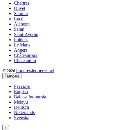
Chartres
Olivet
Saumur
Lucé
Alençon
Saran
Saint-Avertin
Poitiers
Le Mans
Angers
Châteauroux
Châteaudun
©
horairesdeprieres.net
2026
Français
Русский
English
Bahasa Indonesia
Melayu
Deutsch
Nederlands
Svenska
↑