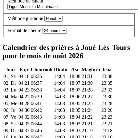
Méthode de calcul
Méthode juridique
Format de l'heure
Calendrier des prières à Joué-Lès-Tours
pour le mois de août 2026
Jour
Fajr
Chourouk
Dhuhr
Asr
Maghrib
Isha
01, Sa
04:18
06:36
14:04
18:08
21:31
23:38
02, Di
04:21
06:37
14:04
18:07
21:30
23:35
03, Lu
04:23
06:38
14:04
18:07
21:28
23:33
04, Ma
04:25
06:39
14:03
18:06
21:27
23:30
05, Me
04:28
06:41
14:03
18:05
21:25
23:28
06, Je
04:30
06:42
14:03
18:05
21:24
23:26
07, Ve
04:32
06:43
14:03
18:04
21:22
23:23
08, Sa
04:35
06:44
14:03
18:03
21:21
23:21
09, Di
04:37
06:46
14:03
18:03
21:19
23:18
10, Lu
04:39
06:47
14:03
18:02
21:18
23:16