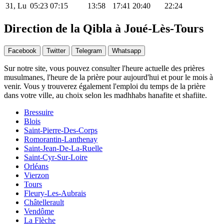
31, Lu
05:23
07:15
13:58
17:41
20:40
22:24
Direction de la Qibla à Joué-Lès-Tours
Facebook
Twitter
Telegram
Whatsapp
Sur notre site, vous pouvez consulter l'heure actuelle des prières
musulmanes, l'heure de la prière pour aujourd'hui et pour le mois à
venir. Vous y trouverez également l'emploi du temps de la prière
dans votre ville, au choix selon les madhhabs hanafite et shafiite.
Bressuire
Blois
Saint-Pierre-Des-Corps
Romorantin-Lanthenay
Saint-Jean-De-La-Ruelle
Saint-Cyr-Sur-Loire
Orléans
Vierzon
Tours
Fleury-Les-Aubrais
Châtellerault
Vendôme
La Flèche