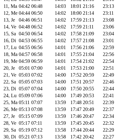
11, Ma
04:42
06:48
14:03
18:01
21:16
23:13
12, Me
04:44
06:50
14:02
18:00
21:14
23:11
13, Je
04:46
06:51
14:02
17:59
21:13
23:08
14, Ve
04:48
06:52
14:02
17:59
21:11
23:06
15, Sa
04:50
06:54
14:02
17:58
21:09
23:04
16, Di
04:53
06:55
14:02
17:57
21:08
23:01
17, Lu
04:55
06:56
14:01
17:56
21:06
22:59
18, Ma
04:57
06:58
14:01
17:55
21:04
22:56
19, Me
04:59
06:59
14:01
17:54
21:02
22:54
20, Je
05:01
07:00
14:01
17:53
21:00
22:51
21, Ve
05:03
07:02
14:00
17:52
20:59
22:49
22, Sa
05:05
07:03
14:00
17:51
20:57
22:46
23, Di
05:07
07:04
14:00
17:50
20:55
22:44
24, Lu
05:09
07:06
14:00
17:49
20:53
22:41
25, Ma
05:11
07:07
13:59
17:48
20:51
22:39
26, Me
05:13
07:08
13:59
17:47
20:49
22:37
27, Je
05:15
07:09
13:59
17:46
20:47
22:34
28, Ve
05:17
07:11
13:59
17:45
20:45
22:32
29, Sa
05:19
07:12
13:58
17:44
20:44
22:29
30, Di
05:21
07:13
13:58
17:42
20:42
22:27