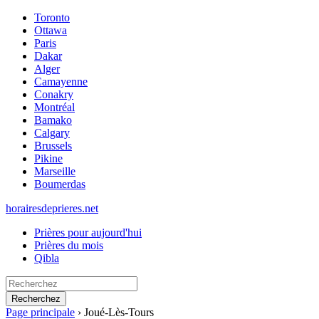
Toronto
Ottawa
Paris
Dakar
Alger
Camayenne
Conakry
Montréal
Bamako
Calgary
Brussels
Pikine
Marseille
Boumerdas
horairesdeprieres.net
Prières pour aujourd'hui
Prières du mois
Qibla
Recherchez
Page principale
›
Joué-Lès-Tours