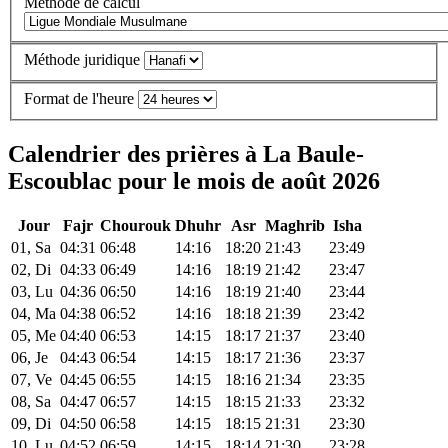
Méthode de calcul
Méthode juridique
Format de l'heure
Calendrier des prières à La Baule-
Escoublac pour le mois de août 2026
Jour
Fajr
Chourouk
Dhuhr
Asr
Maghrib
Isha
01, Sa
04:31
06:48
14:16
18:20
21:43
23:49
02, Di
04:33
06:49
14:16
18:19
21:42
23:47
03, Lu
04:36
06:50
14:16
18:19
21:40
23:44
04, Ma
04:38
06:52
14:16
18:18
21:39
23:42
05, Me
04:40
06:53
14:15
18:17
21:37
23:40
06, Je
04:43
06:54
14:15
18:17
21:36
23:37
07, Ve
04:45
06:55
14:15
18:16
21:34
23:35
08, Sa
04:47
06:57
14:15
18:15
21:33
23:32
09, Di
04:50
06:58
14:15
18:15
21:31
23:30
10, Lu
04:52
06:59
14:15
18:14
21:30
23:28