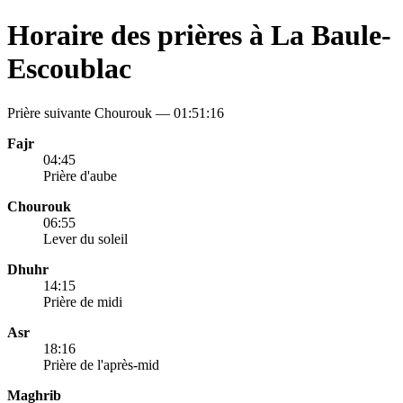
Horaire des prières à La Baule-
Escoublac
Prière suivante Chourouk —
01:51:16
Fajr
04:45
Prière d'aube
Chourouk
06:55
Lever du soleil
Dhuhr
14:15
Prière de midi
Asr
18:16
Prière de l'après-mid
Maghrib