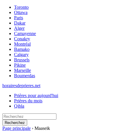
Toronto
Ottawa
Paris
Dakar
Alger
Camayenne
Conakry
Montréal
Bamako
Calgary
Brussels
Pikine
Marseille
Boumerdas
horairesdeprieres.net
Prières pour aujourd'hui
Prières du mois
Qibla
Recherchez
Page principale
›
Maaseik