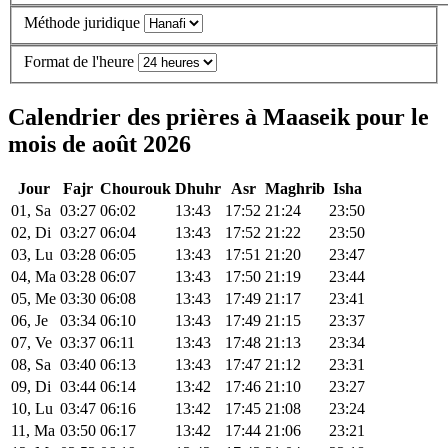
Méthode juridique
Format de l'heure
Calendrier des prières à Maaseik pour le
mois de août 2026
Jour
Fajr
Chourouk
Dhuhr
Asr
Maghrib
Isha
01, Sa
03:27
06:02
13:43
17:52
21:24
23:50
02, Di
03:27
06:04
13:43
17:52
21:22
23:50
03, Lu
03:28
06:05
13:43
17:51
21:20
23:47
04, Ma
03:28
06:07
13:43
17:50
21:19
23:44
05, Me
03:30
06:08
13:43
17:49
21:17
23:41
06, Je
03:34
06:10
13:43
17:49
21:15
23:37
07, Ve
03:37
06:11
13:43
17:48
21:13
23:34
08, Sa
03:40
06:13
13:43
17:47
21:12
23:31
09, Di
03:44
06:14
13:42
17:46
21:10
23:27
10, Lu
03:47
06:16
13:42
17:45
21:08
23:24
11, Ma
03:50
06:17
13:42
17:44
21:06
23:21