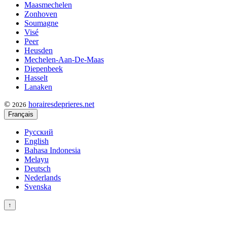
Maasmechelen
Zonhoven
Soumagne
Visé
Peer
Heusden
Mechelen-Aan-De-Maas
Diepenbeek
Hasselt
Lanaken
©
horairesdeprieres.net
2026
Français
Русский
English
Bahasa Indonesia
Melayu
Deutsch
Nederlands
Svenska
↑