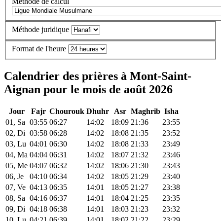
Méthode de calcul
Méthode juridique
Format de l'heure
Calendrier des prières à Mont-Saint-
Aignan pour le mois de août 2026
Jour
Fajr
Chourouk
Dhuhr
Asr
Maghrib
Isha
01, Sa
03:55
06:27
14:02
18:09
21:36
23:55
02, Di
03:58
06:28
14:02
18:08
21:35
23:52
03, Lu
04:01
06:30
14:02
18:08
21:33
23:49
04, Ma
04:04
06:31
14:02
18:07
21:32
23:46
05, Me
04:07
06:32
14:02
18:06
21:30
23:43
06, Je
04:10
06:34
14:02
18:05
21:29
23:40
07, Ve
04:13
06:35
14:01
18:05
21:27
23:38
08, Sa
04:16
06:37
14:01
18:04
21:25
23:35
09, Di
04:18
06:38
14:01
18:03
21:23
23:32
10, Lu
04:21
06:39
14:01
18:02
21:22
23:29