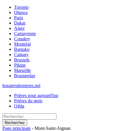
Toronto
Ottawa
Paris
Dakar
Alger
Camayenne
Conakry
Montréal
Bamako
Calgary
Brussels
Pikine
Marseille
Boumerdas
horairesdeprieres.net
Prières pour aujourd'hui
Prières du mois
Qibla
Recherchez
Page principale
›
Mont-Saint-Aignan