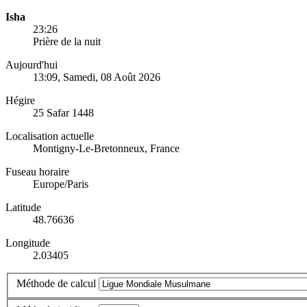
Isha
23:26
Prière de la nuit
Aujourd'hui
13:09
, Samedi, 08 Août 2026
Hégire
25 Safar 1448
Localisation actuelle
Montigny-Le-Bretonneux, France
Fuseau horaire
Europe/Paris
Latitude
48.76636
Longitude
2.03405
Méthode de calcul