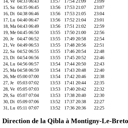
14, Ve
04:33
06:43
13:57
17:54
21:09
23:09
15, Sa
04:35
06:45
13:56
17:53
21:07
23:07
16, Di
04:38
06:46
13:56
17:53
21:05
23:04
17, Lu
04:40
06:47
13:56
17:52
21:04
23:01
18, Ma
04:43
06:49
13:56
17:51
21:02
22:59
19, Me
04:45
06:50
13:55
17:50
21:00
22:56
20, Je
04:47
06:52
13:55
17:49
20:58
22:54
21, Ve
04:49
06:53
13:55
17:48
20:56
22:51
22, Sa
04:52
06:55
13:55
17:46
20:54
22:48
23, Di
04:54
06:56
13:55
17:45
20:52
22:46
24, Lu
04:56
06:57
13:54
17:44
20:50
22:43
25, Ma
04:58
06:59
13:54
17:43
20:48
22:40
26, Me
05:00
07:00
13:54
17:42
20:46
22:38
27, Je
05:03
07:02
13:53
17:41
20:44
22:35
28, Ve
05:05
07:03
13:53
17:40
20:42
22:32
29, Sa
05:07
07:04
13:53
17:38
20:40
22:30
30, Di
05:09
07:06
13:52
17:37
20:38
22:27
31, Lu
05:11
07:07
13:52
17:36
20:36
22:25
Direction de la Qibla à Montigny-Le-Bret