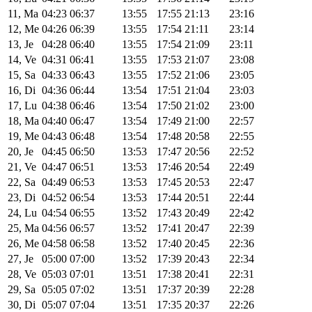
11, Ma
04:23
06:37
13:55
17:55
21:13
23:16
12, Me
04:26
06:39
13:55
17:54
21:11
23:14
13, Je
04:28
06:40
13:55
17:54
21:09
23:11
14, Ve
04:31
06:41
13:55
17:53
21:07
23:08
15, Sa
04:33
06:43
13:55
17:52
21:06
23:05
16, Di
04:36
06:44
13:54
17:51
21:04
23:03
17, Lu
04:38
06:46
13:54
17:50
21:02
23:00
18, Ma
04:40
06:47
13:54
17:49
21:00
22:57
19, Me
04:43
06:48
13:54
17:48
20:58
22:55
20, Je
04:45
06:50
13:53
17:47
20:56
22:52
21, Ve
04:47
06:51
13:53
17:46
20:54
22:49
22, Sa
04:49
06:53
13:53
17:45
20:53
22:47
23, Di
04:52
06:54
13:53
17:44
20:51
22:44
24, Lu
04:54
06:55
13:52
17:43
20:49
22:42
25, Ma
04:56
06:57
13:52
17:41
20:47
22:39
26, Me
04:58
06:58
13:52
17:40
20:45
22:36
27, Je
05:00
07:00
13:52
17:39
20:43
22:34
28, Ve
05:03
07:01
13:51
17:38
20:41
22:31
29, Sa
05:05
07:02
13:51
17:37
20:39
22:28
30, Di
05:07
07:04
13:51
17:35
20:37
22:26