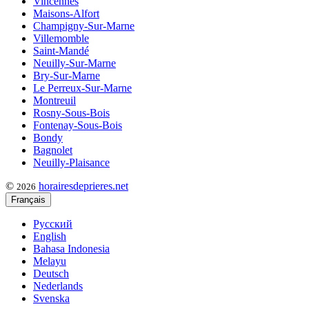
Vincennes
Maisons-Alfort
Champigny-Sur-Marne
Villemomble
Saint-Mandé
Neuilly-Sur-Marne
Bry-Sur-Marne
Le Perreux-Sur-Marne
Montreuil
Rosny-Sous-Bois
Fontenay-Sous-Bois
Bondy
Bagnolet
Neuilly-Plaisance
©
horairesdeprieres.net
2026
Français
Русский
English
Bahasa Indonesia
Melayu
Deutsch
Nederlands
Svenska