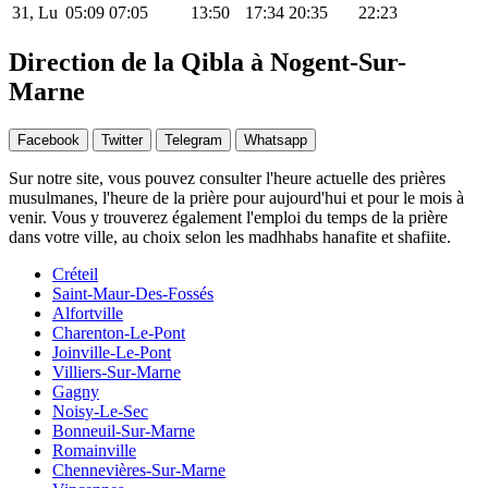
31, Lu
05:09
07:05
13:50
17:34
20:35
22:23
Direction de la Qibla à Nogent-Sur-
Marne
Facebook
Twitter
Telegram
Whatsapp
Sur notre site, vous pouvez consulter l'heure actuelle des prières
musulmanes, l'heure de la prière pour aujourd'hui et pour le mois à
venir. Vous y trouverez également l'emploi du temps de la prière
dans votre ville, au choix selon les madhhabs hanafite et shafiite.
Créteil
Saint-Maur-Des-Fossés
Alfortville
Charenton-Le-Pont
Joinville-Le-Pont
Villiers-Sur-Marne
Gagny
Noisy-Le-Sec
Bonneuil-Sur-Marne
Romainville
Chennevières-Sur-Marne