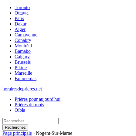
Toronto
Ottawa
Paris
Dakar
Alger
Camayenne
Conakry
Montréal
Bamako
Calgary
Brussels
Pikine
Marseille
Boumerdas
horairesdeprieres.net
Prières pour aujourd'hui
Prières du mois
Qibla
Recherchez
Page principale
›
Nogent-Sur-Marne