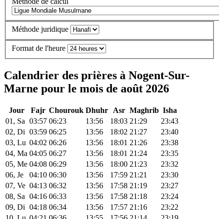
Méthode de calcul
Méthode juridique
Format de l'heure
Calendrier des prières à Nogent-Sur-
Marne pour le mois de août 2026
Jour
Fajr
Chourouk
Dhuhr
Asr
Maghrib
Isha
01, Sa
03:57
06:23
13:56
18:03
21:29
23:43
02, Di
03:59
06:25
13:56
18:02
21:27
23:40
03, Lu
04:02
06:26
13:56
18:01
21:26
23:38
04, Ma
04:05
06:27
13:56
18:01
21:24
23:35
05, Me
04:08
06:29
13:56
18:00
21:23
23:32
06, Je
04:10
06:30
13:56
17:59
21:21
23:30
07, Ve
04:13
06:32
13:56
17:58
21:19
23:27
08, Sa
04:16
06:33
13:56
17:58
21:18
23:24
09, Di
04:18
06:34
13:56
17:57
21:16
23:22
10, Lu
04:21
06:36
13:55
17:56
21:14
23:19