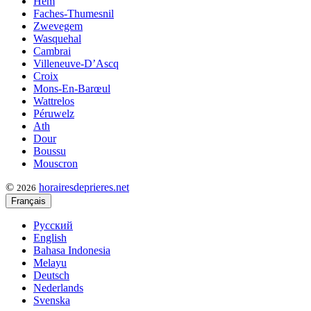
Hem
Faches-Thumesnil
Zwevegem
Wasquehal
Cambrai
Villeneuve-D’Ascq
Croix
Mons-En-Barœul
Wattrelos
Péruwelz
Ath
Dour
Boussu
Mouscron
©
horairesdeprieres.net
2026
Français
Русский
English
Bahasa Indonesia
Melayu
Deutsch
Nederlands
Svenska