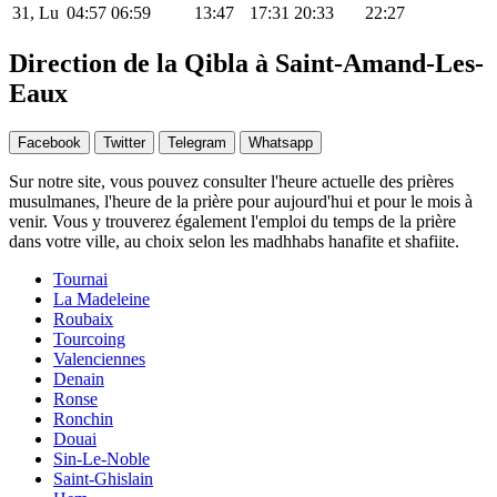
31, Lu
04:57
06:59
13:47
17:31
20:33
22:27
Direction de la Qibla à Saint-Amand-Les-
Eaux
Facebook
Twitter
Telegram
Whatsapp
Sur notre site, vous pouvez consulter l'heure actuelle des prières
musulmanes, l'heure de la prière pour aujourd'hui et pour le mois à
venir. Vous y trouverez également l'emploi du temps de la prière
dans votre ville, au choix selon les madhhabs hanafite et shafiite.
Tournai
La Madeleine
Roubaix
Tourcoing
Valenciennes
Denain
Ronse
Ronchin
Douai
Sin-Le-Noble
Saint-Ghislain