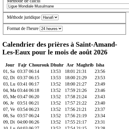
Méthode de calcul
Méthode juridique
Format de l'heure
Calendrier des prières à Saint-Amand-
Les-Eaux pour le mois de août 2026
Jour
Fajr
Chourouk
Dhuhr
Asr
Maghrib
Isha
01, Sa
03:37
06:14
13:53
18:01
21:31
23:56
02, Di
03:37
06:15
13:53
18:00
21:29
23:53
03, Lu
03:41
06:17
13:52
18:00
21:27
23:49
04, Ma
03:44
06:18
13:52
17:59
21:26
23:46
05, Me
03:47
06:20
13:52
17:58
21:24
23:43
06, Je
03:51
06:21
13:52
17:57
21:22
23:40
07, Ve
03:54
06:23
13:52
17:56
21:21
23:37
08, Sa
03:57
06:24
13:52
17:56
21:19
23:34
09, Di
04:00
06:26
13:52
17:55
21:17
23:31
10, Lu
04:03
06:27
13:52
17:54
21:15
23:28