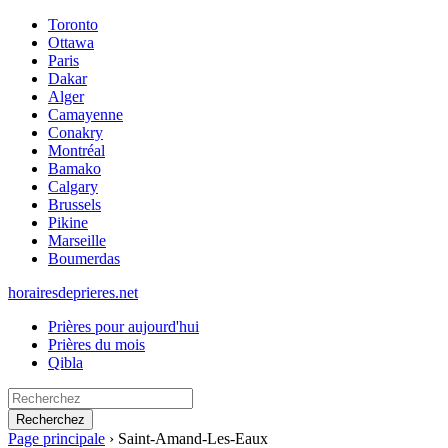
Toronto
Ottawa
Paris
Dakar
Alger
Camayenne
Conakry
Montréal
Bamako
Calgary
Brussels
Pikine
Marseille
Boumerdas
horairesdeprieres.net
Prières pour aujourd'hui
Prières du mois
Qibla
Recherchez
Page principale
›
Saint-Amand-Les-Eaux