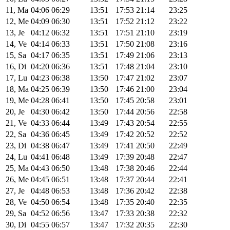
11, Ma
04:06
06:29
13:51
17:53
21:14
23:25
12, Me
04:09
06:30
13:51
17:52
21:12
23:22
13, Je
04:12
06:32
13:51
17:51
21:10
23:19
14, Ve
04:14
06:33
13:51
17:50
21:08
23:16
15, Sa
04:17
06:35
13:51
17:49
21:06
23:13
16, Di
04:20
06:36
13:51
17:48
21:04
23:10
17, Lu
04:23
06:38
13:50
17:47
21:02
23:07
18, Ma
04:25
06:39
13:50
17:46
21:00
23:04
19, Me
04:28
06:41
13:50
17:45
20:58
23:01
20, Je
04:30
06:42
13:50
17:44
20:56
22:58
21, Ve
04:33
06:44
13:49
17:43
20:54
22:55
22, Sa
04:36
06:45
13:49
17:42
20:52
22:52
23, Di
04:38
06:47
13:49
17:41
20:50
22:49
24, Lu
04:41
06:48
13:49
17:39
20:48
22:47
25, Ma
04:43
06:50
13:48
17:38
20:46
22:44
26, Me
04:45
06:51
13:48
17:37
20:44
22:41
27, Je
04:48
06:53
13:48
17:36
20:42
22:38
28, Ve
04:50
06:54
13:48
17:35
20:40
22:35
29, Sa
04:52
06:56
13:47
17:33
20:38
22:32
30, Di
04:55
06:57
13:47
17:32
20:35
22:30