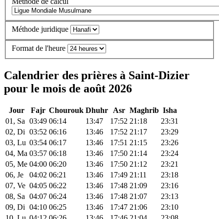
Méthode de calcul
Méthode juridique
Format de l'heure
Calendrier des prières à Saint-Dizier
pour le mois de août 2026
Jour
Fajr
Chourouk
Dhuhr
Asr
Maghrib
Isha
01, Sa
03:49
06:14
13:47
17:52
21:18
23:31
02, Di
03:52
06:16
13:46
17:52
21:17
23:29
03, Lu
03:54
06:17
13:46
17:51
21:15
23:26
04, Ma
03:57
06:18
13:46
17:50
21:14
23:24
05, Me
04:00
06:20
13:46
17:50
21:12
23:21
06, Je
04:02
06:21
13:46
17:49
21:11
23:18
07, Ve
04:05
06:22
13:46
17:48
21:09
23:16
08, Sa
04:07
06:24
13:46
17:48
21:07
23:13
09, Di
04:10
06:25
13:46
17:47
21:06
23:10
10, Lu
04:12
06:26
13:46
17:46
21:04
23:08