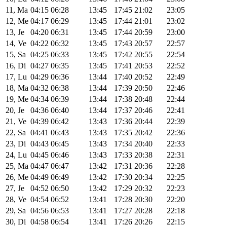
11, Ma
04:15
06:28
13:45
17:45
21:02
23:05
12, Me
04:17
06:29
13:45
17:44
21:01
23:02
13, Je
04:20
06:31
13:45
17:44
20:59
23:00
14, Ve
04:22
06:32
13:45
17:43
20:57
22:57
15, Sa
04:25
06:33
13:45
17:42
20:55
22:54
16, Di
04:27
06:35
13:45
17:41
20:53
22:52
17, Lu
04:29
06:36
13:44
17:40
20:52
22:49
18, Ma
04:32
06:38
13:44
17:39
20:50
22:46
19, Me
04:34
06:39
13:44
17:38
20:48
22:44
20, Je
04:36
06:40
13:44
17:37
20:46
22:41
21, Ve
04:39
06:42
13:43
17:36
20:44
22:39
22, Sa
04:41
06:43
13:43
17:35
20:42
22:36
23, Di
04:43
06:45
13:43
17:34
20:40
22:33
24, Lu
04:45
06:46
13:43
17:33
20:38
22:31
25, Ma
04:47
06:47
13:42
17:31
20:36
22:28
26, Me
04:49
06:49
13:42
17:30
20:34
22:25
27, Je
04:52
06:50
13:42
17:29
20:32
22:23
28, Ve
04:54
06:52
13:41
17:28
20:30
22:20
29, Sa
04:56
06:53
13:41
17:27
20:28
22:18
30, Di
04:58
06:54
13:41
17:26
20:26
22:15