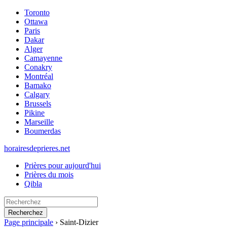
Toronto
Ottawa
Paris
Dakar
Alger
Camayenne
Conakry
Montréal
Bamako
Calgary
Brussels
Pikine
Marseille
Boumerdas
horairesdeprieres.net
Prières pour aujourd'hui
Prières du mois
Qibla
Recherchez
Page principale
›
Saint-Dizier