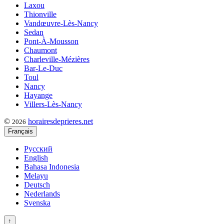
Laxou
Thionville
Vandœuvre-Lès-Nancy
Sedan
Pont-À-Mousson
Chaumont
Charleville-Mézières
Bar-Le-Duc
Toul
Nancy
Hayange
Villers-Lès-Nancy
©
horairesdeprieres.net
2026
Français
Русский
English
Bahasa Indonesia
Melayu
Deutsch
Nederlands
Svenska
↑