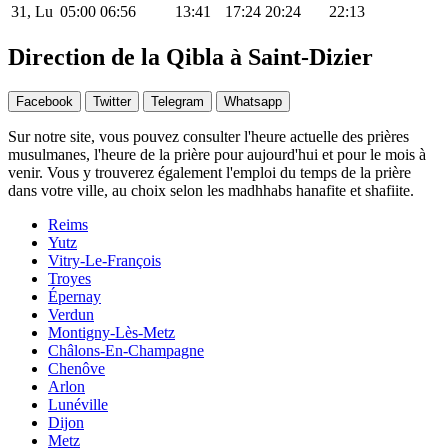
31, Lu
05:00
06:56
13:41
17:24
20:24
22:13
Direction de la Qibla à Saint-Dizier
Facebook
Twitter
Telegram
Whatsapp
Sur notre site, vous pouvez consulter l'heure actuelle des prières
musulmanes, l'heure de la prière pour aujourd'hui et pour le mois à
venir. Vous y trouverez également l'emploi du temps de la prière
dans votre ville, au choix selon les madhhabs hanafite et shafiite.
Reims
Yutz
Vitry-Le-François
Troyes
Épernay
Verdun
Montigny-Lès-Metz
Châlons-En-Champagne
Chenôve
Arlon
Lunéville
Dijon
Metz