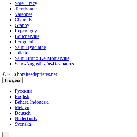
Sorel-Tracy
Terrebonne
Varennes
Chambly
Granby
Repentigny
Boucherville
Longueuil
Saint-Hyacinthe
Joliette
Saint-Bruno-De-Montarville
Saint-Augustin-De-Desmaures
©
horairesdeprieres.net
2026
Français
Русский
English
Bahasa Indonesia
Melayu
Deutsch
Nederlands
Svenska
↑