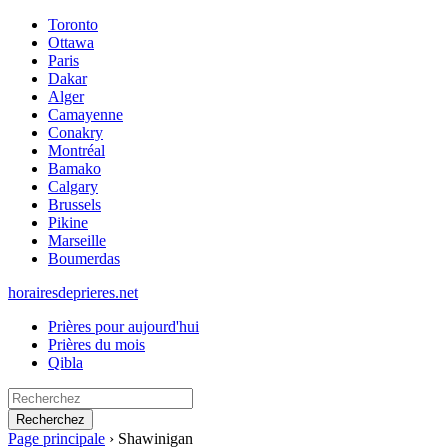
Toronto
Ottawa
Paris
Dakar
Alger
Camayenne
Conakry
Montréal
Bamako
Calgary
Brussels
Pikine
Marseille
Boumerdas
horairesdeprieres.net
Prières pour aujourd'hui
Prières du mois
Qibla
Recherchez
Page principale
›
Shawinigan