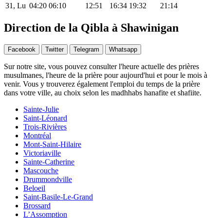
31, Lu
04:20
06:10
12:51
16:34
19:32
21:14
Direction de la Qibla à Shawinigan
Facebook
Twitter
Telegram
Whatsapp
Sur notre site, vous pouvez consulter l'heure actuelle des prières
musulmanes, l'heure de la prière pour aujourd'hui et pour le mois à
venir. Vous y trouverez également l'emploi du temps de la prière
dans votre ville, au choix selon les madhhabs hanafite et shafiite.
Sainte-Julie
Saint-Léonard
Trois-Rivières
Montréal
Mont-Saint-Hilaire
Victoriaville
Sainte-Catherine
Mascouche
Drummondville
Beloeil
Saint-Basile-Le-Grand
Brossard
L’Assomption