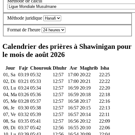
Méthode de calcul
Méthode juridique
Format de l'heure
Calendrier des prières à Shawinigan pour
le mois de août 2026
Jour
Fajr
Chourouk
Dhuhr
Asr
Maghrib
Isha
01, Sa
03:19
05:32
12:57
17:00
20:22
22:25
02, Di
03:21
05:33
12:57
17:00
20:21
22:22
03, Lu
03:24
05:34
12:57
16:59
20:19
22:20
04, Ma
03:26
05:36
12:57
16:59
20:18
22:18
05, Me
03:28
05:37
12:57
16:58
20:17
22:16
06, Je
03:30
05:38
12:57
16:57
20:15
22:13
07, Ve
03:32
05:39
12:57
16:57
20:14
22:11
08, Sa
03:35
05:41
12:57
16:56
20:12
22:09
09, Di
03:37
05:42
12:56
16:55
20:10
22:06
10, Lu
03:39
05:43
12:56
16:54
20:09
22:04