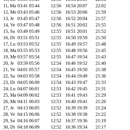
11, Ma
03:41
05:44
12:56
16:54
20:07
22:02
12, Me
03:43
05:46
12:56
16:53
20:06
21:59
13, Je
03:45
05:47
12:56
16:52
20:04
21:57
14, Ve
03:47
05:48
12:56
16:51
20:02
21:55
15, Sa
03:49
05:49
12:55
16:51
20:01
21:52
16, Di
03:51
05:51
12:55
16:50
19:59
21:50
17, Lu
03:53
05:52
12:55
16:49
19:57
21:48
18, Ma
03:55
05:53
12:55
16:48
19:56
21:45
19, Me
03:57
05:54
12:55
16:47
19:54
21:43
20, Je
03:59
05:56
12:54
16:46
19:52
21:40
21, Ve
04:01
05:57
12:54
16:45
19:50
21:38
22, Sa
04:03
05:58
12:54
16:44
19:49
21:36
23, Di
04:05
06:00
12:54
16:43
19:47
21:33
24, Lu
04:07
06:01
12:53
16:42
19:45
21:31
25, Ma
04:09
06:02
12:53
16:41
19:43
21:29
26, Me
04:11
06:03
12:53
16:40
19:41
21:26
27, Je
04:13
06:05
12:52
16:39
19:39
21:24
28, Ve
04:15
06:06
12:52
16:38
19:38
21:22
29, Sa
04:16
06:07
12:52
16:37
19:36
21:19
30, Di
04:18
06:09
12:52
16:36
19:34
21:17