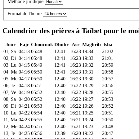
Méthode juridique
Format de l'heure
Calendrier des prières à Taïbet pour le mo
Jour
Fajr
Chourouk
Dhuhr
Asr
Maghrib
Isha
01, Sa
04:13
05:48
12:41
16:23
19:34
21:02
02, Di
04:14
05:48
12:41
16:23
19:33
21:01
03, Lu
04:15
05:49
12:41
16:23
19:32
20:59
04, Ma
04:16
05:50
12:41
16:23
19:31
20:58
05, Me
04:17
05:50
12:40
16:23
19:30
20:57
06, Je
04:18
05:51
12:40
16:22
19:29
20:56
07, Ve
04:19
05:52
12:40
16:22
19:28
20:55
08, Sa
04:20
05:52
12:40
16:22
19:27
20:53
09, Di
04:21
05:53
12:40
16:22
19:26
20:52
10, Lu
04:22
05:54
12:40
16:21
19:25
20:51
11, Ma
04:23
05:55
12:40
16:21
19:24
20:50
12, Me
04:24
05:55
12:40
16:21
19:23
20:48
13, Je
04:25
05:56
12:39
16:20
19:22
20:47