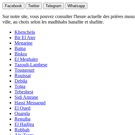
Facebook
Twitter
Telegram
Whatsapp
Sur notre site, vous pouvez consulter l'heure actuelle des prières musu
ville, au choix selon les madhhabs hanafite et shafiite.
Khenchela
Bir El Ater
Megarine
Batna
Biskra
El Meghaïer
Tazoult-Lambese
Touggourt
Rouissat
Debila
Tolga
Tebesbest
Sidi Amrane
Hassi Messaoud
El Oued
Ouargla
Reguiba
El Hadjira
Robbah