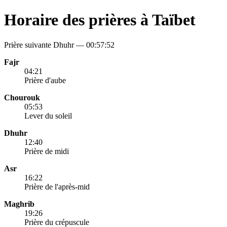
Horaire des prières à Taïbet
Prière suivante Dhuhr —
00:57:52
Fajr
04:21
Prière d'aube
Chourouk
05:53
Lever du soleil
Dhuhr
12:40
Prière de midi
Asr
16:22
Prière de l'après-mid
Maghrib
19:26
Prière du crépuscule