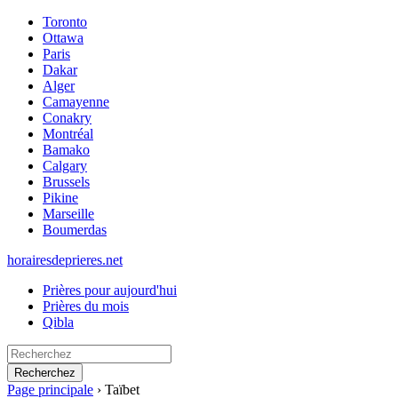
Toronto
Ottawa
Paris
Dakar
Alger
Camayenne
Conakry
Montréal
Bamako
Calgary
Brussels
Pikine
Marseille
Boumerdas
horairesdeprieres.net
Prières pour aujourd'hui
Prières du mois
Qibla
Recherchez
Page principale
›
Taïbet