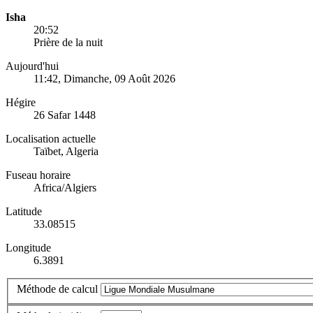
Isha
20:52
Prière de la nuit
Aujourd'hui
11:42
, Dimanche, 09 Août 2026
Hégire
26 Safar 1448
Localisation actuelle
Taïbet, Algeria
Fuseau horaire
Africa/Algiers
Latitude
33.08515
Longitude
6.3891
Méthode de calcul