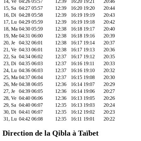
14, Ve
04:26
05:57
12:39
16:20
19:21
20:46
15, Sa
04:27
05:57
12:39
16:20
19:20
20:44
16, Di
04:28
05:58
12:39
16:19
19:19
20:43
17, Lu
04:29
05:59
12:39
16:19
19:18
20:42
18, Ma
04:30
05:59
12:38
16:18
19:17
20:40
19, Me
04:31
06:00
12:38
16:18
19:16
20:39
20, Je
04:32
06:01
12:38
16:17
19:14
20:37
21, Ve
04:33
06:01
12:38
16:17
19:13
20:36
22, Sa
04:34
06:02
12:37
16:17
19:12
20:35
23, Di
04:35
06:03
12:37
16:16
19:11
20:33
24, Lu
04:36
06:03
12:37
16:16
19:10
20:32
25, Ma
04:37
06:04
12:37
16:15
19:08
20:30
26, Me
04:38
06:05
12:36
16:14
19:07
20:29
27, Je
04:39
06:05
12:36
16:14
19:06
20:27
28, Ve
04:40
06:06
12:36
16:13
19:05
20:26
29, Sa
04:40
06:07
12:35
16:13
19:03
20:24
30, Di
04:41
06:07
12:35
16:12
19:02
20:23
31, Lu
04:42
06:08
12:35
16:11
19:01
20:22
Direction de la Qibla à Taïbet