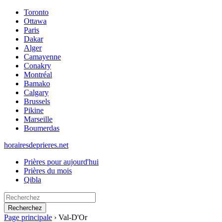
Toronto
Ottawa
Paris
Dakar
Alger
Camayenne
Conakry
Montréal
Bamako
Calgary
Brussels
Pikine
Marseille
Boumerdas
horairesdeprieres.net
Prières pour aujourd'hui
Prières du mois
Qibla
Recherchez
Page principale
›
Val-D'Or