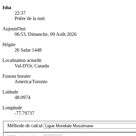
Isha
22:37
Prière de la nuit
Aujourd'hui
06:53
, Dimanche, 09 Août 2026
Hégire
26 Safar 1448
Localisation actuelle
Val-D'Or, Canada
Fuseau horaire
America/Toronto
Latitude
48.0974
Longitude
-77.79737
Méthode de calcul