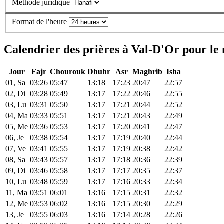
Méthode juridique
Format de l'heure
Calendrier des prières à Val-D'Or pour le
Jour
Fajr
Chourouk
Dhuhr
Asr
Maghrib
Isha
01, Sa
03:26
05:47
13:18
17:23
20:47
22:57
02, Di
03:28
05:49
13:17
17:22
20:46
22:55
03, Lu
03:31
05:50
13:17
17:21
20:44
22:52
04, Ma
03:33
05:51
13:17
17:21
20:43
22:49
05, Me
03:36
05:53
13:17
17:20
20:41
22:47
06, Je
03:38
05:54
13:17
17:19
20:40
22:44
07, Ve
03:41
05:55
13:17
17:19
20:38
22:42
08, Sa
03:43
05:57
13:17
17:18
20:36
22:39
09, Di
03:46
05:58
13:17
17:17
20:35
22:37
10, Lu
03:48
05:59
13:17
17:16
20:33
22:34
11, Ma
03:51
06:01
13:16
17:15
20:31
22:32
12, Me
03:53
06:02
13:16
17:15
20:30
22:29
13, Je
03:55
06:03
13:16
17:14
20:28
22:26