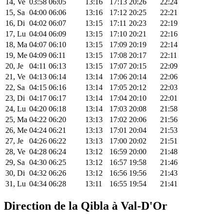
14, Ve
03:58
06:05
13:16
17:13
20:26
22:24
15, Sa
04:00
06:06
13:16
17:12
20:25
22:21
16, Di
04:02
06:07
13:15
17:11
20:23
22:19
17, Lu
04:04
06:09
13:15
17:10
20:21
22:16
18, Ma
04:07
06:10
13:15
17:09
20:19
22:14
19, Me
04:09
06:11
13:15
17:08
20:17
22:11
20, Je
04:11
06:13
13:15
17:07
20:15
22:09
21, Ve
04:13
06:14
13:14
17:06
20:14
22:06
22, Sa
04:15
06:16
13:14
17:05
20:12
22:03
23, Di
04:17
06:17
13:14
17:04
20:10
22:01
24, Lu
04:20
06:18
13:14
17:03
20:08
21:58
25, Ma
04:22
06:20
13:13
17:02
20:06
21:56
26, Me
04:24
06:21
13:13
17:01
20:04
21:53
27, Je
04:26
06:22
13:13
17:00
20:02
21:51
28, Ve
04:28
06:24
13:12
16:59
20:00
21:48
29, Sa
04:30
06:25
13:12
16:57
19:58
21:46
30, Di
04:32
06:26
13:12
16:56
19:56
21:43
31, Lu
04:34
06:28
13:11
16:55
19:54
21:41
Direction de la Qibla à Val-D'Or