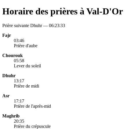
Horaire des prières à Val-D'Or
Prière suivante Dhuhr —
06:23:33
Fajr
03:46
Prière d'aube
Chourouk
05:58
Lever du soleil
Dhuhr
13:17
Prière de midi
Asr
17:17
Prière de l'après-mid
Maghrib
20:35
Prière du crépuscule