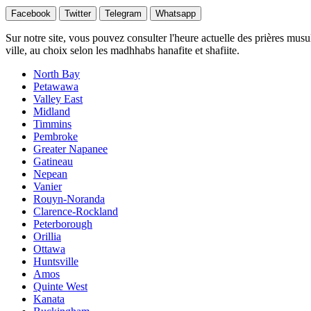
Facebook
Twitter
Telegram
Whatsapp
Sur notre site, vous pouvez consulter l'heure actuelle des prières musu
ville, au choix selon les madhhabs hanafite et shafiite.
North Bay
Petawawa
Valley East
Midland
Timmins
Pembroke
Greater Napanee
Gatineau
Nepean
Vanier
Rouyn-Noranda
Clarence-Rockland
Peterborough
Orillia
Ottawa
Huntsville
Amos
Quinte West
Kanata