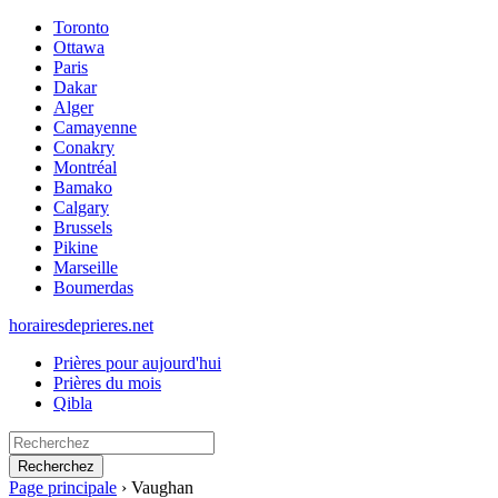
Toronto
Ottawa
Paris
Dakar
Alger
Camayenne
Conakry
Montréal
Bamako
Calgary
Brussels
Pikine
Marseille
Boumerdas
horairesdeprieres.net
Prières pour aujourd'hui
Prières du mois
Qibla
Recherchez
Page principale
›
Vaughan