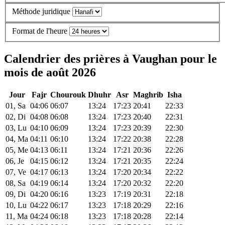
Méthode juridique
Format de l'heure
Calendrier des prières à Vaughan pour le
mois de août 2026
Jour
Fajr
Chourouk
Dhuhr
Asr
Maghrib
Isha
01, Sa
04:06
06:07
13:24
17:23
20:41
22:33
02, Di
04:08
06:08
13:24
17:23
20:40
22:31
03, Lu
04:10
06:09
13:24
17:23
20:39
22:30
04, Ma
04:11
06:10
13:24
17:22
20:38
22:28
05, Me
04:13
06:11
13:24
17:21
20:36
22:26
06, Je
04:15
06:12
13:24
17:21
20:35
22:24
07, Ve
04:17
06:13
13:24
17:20
20:34
22:22
08, Sa
04:19
06:14
13:24
17:20
20:32
22:20
09, Di
04:20
06:16
13:23
17:19
20:31
22:18
10, Lu
04:22
06:17
13:23
17:18
20:29
22:16
11, Ma
04:24
06:18
13:23
17:18
20:28
22:14