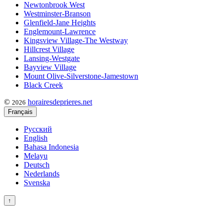
Newtonbrook West
Westminster-Branson
Glenfield-Jane Heights
Englemount-Lawrence
Kingsview Village-The Westway
Hillcrest Village
Lansing-Westgate
Bayview Village
Mount Olive-Silverstone-Jamestown
Black Creek
©
horairesdeprieres.net
2026
Français
Русский
English
Bahasa Indonesia
Melayu
Deutsch
Nederlands
Svenska
↑