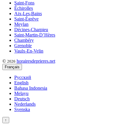
Saint-Fons
Échirolles
Aix-Les-Bains
Saint-Égrève
Meylan
Décines-Charpieu
Saint-Martin-D’Hères
Chambéry
Grenoble
Vaulx-En-Velin
©
horairesdeprieres.net
2026
Français
Русский
English
Bahasa Indonesia
Melayu
Deutsch
Nederlands
Svenska
↑