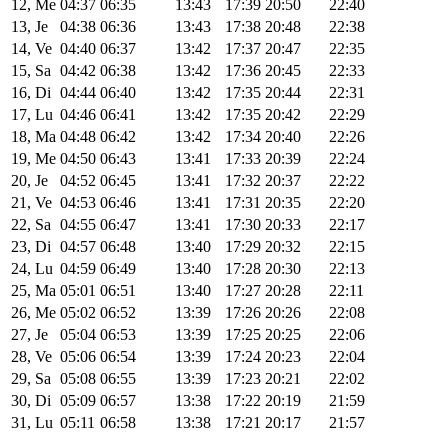
12, Me
04:37
06:35
13:43
17:39
20:50
22:40
13, Je
04:38
06:36
13:43
17:38
20:48
22:38
14, Ve
04:40
06:37
13:42
17:37
20:47
22:35
15, Sa
04:42
06:38
13:42
17:36
20:45
22:33
16, Di
04:44
06:40
13:42
17:35
20:44
22:31
17, Lu
04:46
06:41
13:42
17:35
20:42
22:29
18, Ma
04:48
06:42
13:42
17:34
20:40
22:26
19, Me
04:50
06:43
13:41
17:33
20:39
22:24
20, Je
04:52
06:45
13:41
17:32
20:37
22:22
21, Ve
04:53
06:46
13:41
17:31
20:35
22:20
22, Sa
04:55
06:47
13:41
17:30
20:33
22:17
23, Di
04:57
06:48
13:40
17:29
20:32
22:15
24, Lu
04:59
06:49
13:40
17:28
20:30
22:13
25, Ma
05:01
06:51
13:40
17:27
20:28
22:11
26, Me
05:02
06:52
13:39
17:26
20:26
22:08
27, Je
05:04
06:53
13:39
17:25
20:25
22:06
28, Ve
05:06
06:54
13:39
17:24
20:23
22:04
29, Sa
05:08
06:55
13:39
17:23
20:21
22:02
30, Di
05:09
06:57
13:38
17:22
20:19
21:59
31, Lu
05:11
06:58
13:38
17:21
20:17
21:57