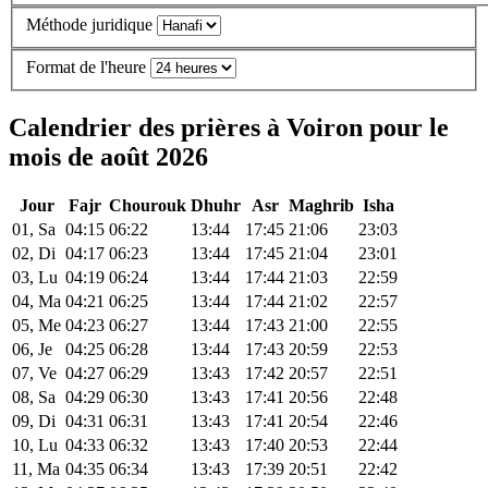
Méthode juridique
Format de l'heure
Calendrier des prières à Voiron pour le
mois de août 2026
Jour
Fajr
Chourouk
Dhuhr
Asr
Maghrib
Isha
01, Sa
04:15
06:22
13:44
17:45
21:06
23:03
02, Di
04:17
06:23
13:44
17:45
21:04
23:01
03, Lu
04:19
06:24
13:44
17:44
21:03
22:59
04, Ma
04:21
06:25
13:44
17:44
21:02
22:57
05, Me
04:23
06:27
13:44
17:43
21:00
22:55
06, Je
04:25
06:28
13:44
17:43
20:59
22:53
07, Ve
04:27
06:29
13:43
17:42
20:57
22:51
08, Sa
04:29
06:30
13:43
17:41
20:56
22:48
09, Di
04:31
06:31
13:43
17:41
20:54
22:46
10, Lu
04:33
06:32
13:43
17:40
20:53
22:44
11, Ma
04:35
06:34
13:43
17:39
20:51
22:42