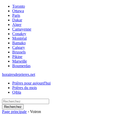
Toronto
Ottawa
Paris
Dakar
Alger
Camayenne
Conakry
Montréal
Bamako
Calgary
Brussels
Pikine
Marseille
Boumerdas
horairesdeprieres.net
Prières pour aujourd'hui
Prières du mois
Qibla
Recherchez
Page principale
›
Voiron