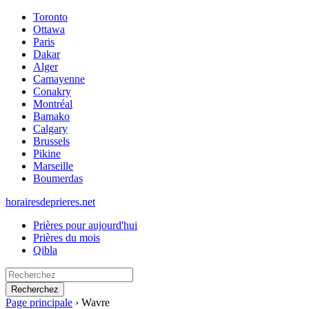
Toronto
Ottawa
Paris
Dakar
Alger
Camayenne
Conakry
Montréal
Bamako
Calgary
Brussels
Pikine
Marseille
Boumerdas
horairesdeprieres.net
Prières pour aujourd'hui
Prières du mois
Qibla
Recherchez
Page principale
›
Wavre