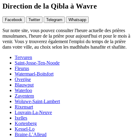
Direction de la Qibla à Wavre
Facebook
Twitter
Telegram
Whatsapp
Sur notre site, vous pouvez consulter l'heure actuelle des prières
musulmanes, l'heure de la prière pour aujourd'hui et pour le mois à
venir. Vous y trouverez également l'emploi du temps de la prière
dans votre ville, au choix selon les madhhabs hanafite et shafiite.
Tervuren
Saint-Josse-Ten-Noode
Fleurus
Watermael-Boitsfort
Overijse
Blauwput
Waterloo
Zaventem
Woluwe-Saint-Lambert
Rixensart
Louvain-La-Neuve
Ixelles
Kortenberg
Kessel-Lo
Braine-L’Alleud