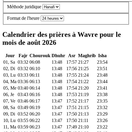
Méthode juridique
Format de l'heure
Calendrier des prières à Wavre pour le
mois de août 2026
Jour
Fajr
Chourouk
Dhuhr
Asr
Maghrib
Isha
01, Sa
03:32
06:08
13:48
17:57
21:27
23:54
02, Di
03:32
06:10
13:48
17:56
21:25
23:51
03, Lu
03:33
06:11
13:48
17:55
21:24
23:48
04, Ma
03:36
06:13
13:48
17:54
21:22
23:44
05, Me
03:40
06:14
13:48
17:54
21:20
23:41
06, Je
03:43
06:16
13:48
17:53
21:19
23:38
07, Ve
03:46
06:17
13:47
17:52
21:17
23:35
08, Sa
03:49
06:19
13:47
17:51
21:15
23:32
09, Di
03:52
06:20
13:47
17:50
21:13
23:29
10, Lu
03:55
06:22
13:47
17:50
21:11
23:26
11, Ma
03:59
06:23
13:47
17:49
21:10
23:22