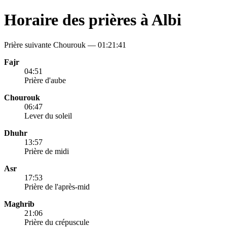
Horaire des prières à Albi
Prière suivante Chourouk —
01:21:41
Fajr
04:51
Prière d'aube
Chourouk
06:47
Lever du soleil
Dhuhr
13:57
Prière de midi
Asr
17:53
Prière de l'après-mid
Maghrib
21:06
Prière du crépuscule