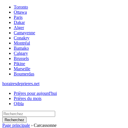
Toronto
Ottawa
Paris
Dakar
Alger
Camayenne
Conakry
Montréal
Bamako
Calgary
Brussels
Pikine
Marseille
Boumerdas
horairesdeprieres.net
Prières pour aujourd'hui
Prières du mois
Qibla
Recherchez
Page principale
›
Carcassonne