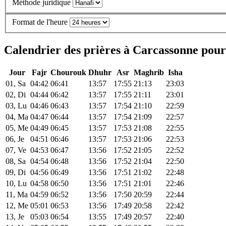
Méthode juridique
Format de l'heure
Calendrier des prières à Carcassonne pour
Jour
Fajr
Chourouk
Dhuhr
Asr
Maghrib
Isha
01, Sa
04:42
06:41
13:57
17:55
21:13
23:03
02, Di
04:44
06:42
13:57
17:55
21:11
23:01
03, Lu
04:46
06:43
13:57
17:54
21:10
22:59
04, Ma
04:47
06:44
13:57
17:54
21:09
22:57
05, Me
04:49
06:45
13:57
17:53
21:08
22:55
06, Je
04:51
06:46
13:57
17:53
21:06
22:53
07, Ve
04:53
06:47
13:56
17:52
21:05
22:52
08, Sa
04:54
06:48
13:56
17:52
21:04
22:50
09, Di
04:56
06:49
13:56
17:51
21:02
22:48
10, Lu
04:58
06:50
13:56
17:51
21:01
22:46
11, Ma
04:59
06:52
13:56
17:50
20:59
22:44
12, Me
05:01
06:53
13:56
17:49
20:58
22:42
13, Je
05:03
06:54
13:55
17:49
20:57
22:40