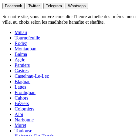
Facebook
Twitter
Telegram
Whatsapp
Sur notre site, vous pouvez consulter l'heure actuelle des prières musu
ville, au choix selon les madhhabs hanafite et shafiite.
Millau
Tournefeuille
Rodez
Montauban
Balma
Agde
Pamiers
Castres
Castelnau-Le-Lez
Blagnac
Lattes
Frontignan
Cahors
Béziers
Colomiers
Albi
Narbonne
Muret
Toulouse