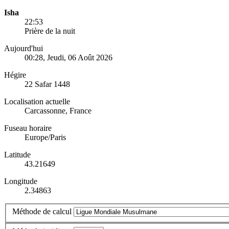
Isha
22:53
Prière de la nuit
Aujourd'hui
00:28
, Jeudi, 06 Août 2026
Hégire
22 Safar 1448
Localisation actuelle
Carcassonne, France
Fuseau horaire
Europe/Paris
Latitude
43.21649
Longitude
2.34863
Méthode de calcul