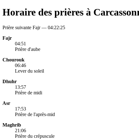
Horaire des prières à Carcasson
Prière suivante Fajr —
04:22:25
Fajr
04:51
Prière d'aube
Chourouk
06:46
Lever du soleil
Dhuhr
13:57
Prière de midi
Asr
17:53
Prière de l'après-mid
Maghrib
21:06
Prière du crépuscule