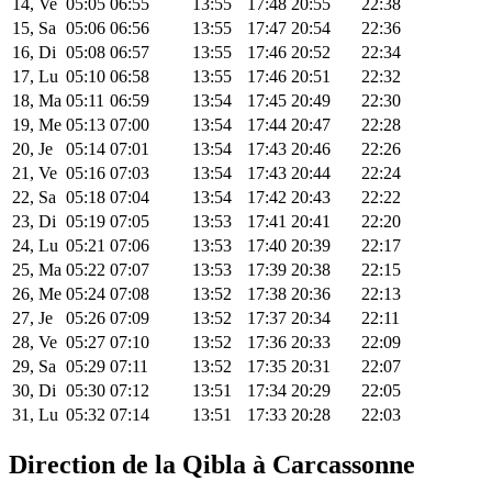
14, Ve
05:05
06:55
13:55
17:48
20:55
22:38
15, Sa
05:06
06:56
13:55
17:47
20:54
22:36
16, Di
05:08
06:57
13:55
17:46
20:52
22:34
17, Lu
05:10
06:58
13:55
17:46
20:51
22:32
18, Ma
05:11
06:59
13:54
17:45
20:49
22:30
19, Me
05:13
07:00
13:54
17:44
20:47
22:28
20, Je
05:14
07:01
13:54
17:43
20:46
22:26
21, Ve
05:16
07:03
13:54
17:43
20:44
22:24
22, Sa
05:18
07:04
13:54
17:42
20:43
22:22
23, Di
05:19
07:05
13:53
17:41
20:41
22:20
24, Lu
05:21
07:06
13:53
17:40
20:39
22:17
25, Ma
05:22
07:07
13:53
17:39
20:38
22:15
26, Me
05:24
07:08
13:52
17:38
20:36
22:13
27, Je
05:26
07:09
13:52
17:37
20:34
22:11
28, Ve
05:27
07:10
13:52
17:36
20:33
22:09
29, Sa
05:29
07:11
13:52
17:35
20:31
22:07
30, Di
05:30
07:12
13:51
17:34
20:29
22:05
31, Lu
05:32
07:14
13:51
17:33
20:28
22:03
Direction de la Qibla à Carcassonne