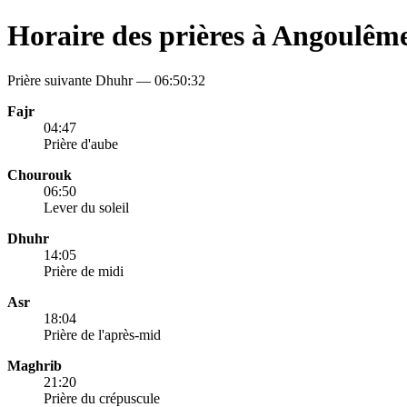
Horaire des prières à Angoulêm
Prière suivante Dhuhr —
06:50:32
Fajr
04:47
Prière d'aube
Chourouk
06:50
Lever du soleil
Dhuhr
14:05
Prière de midi
Asr
18:04
Prière de l'après-mid
Maghrib
21:20
Prière du crépuscule