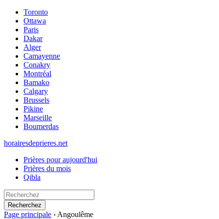
Toronto
Ottawa
Paris
Dakar
Alger
Camayenne
Conakry
Montréal
Bamako
Calgary
Brussels
Pikine
Marseille
Boumerdas
horairesdeprieres.net
Prières pour aujourd'hui
Prières du mois
Qibla
Recherchez
Page principale
›
Angoulême