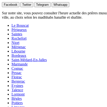
Facebook
Twitter
Telegram
Whatsapp
Sur notre site, vous pouvez consulter l'heure actuelle des prières musu
ville, au choix selon les madhhabs hanafite et shafiite.
Le Bouscat
Périgueux
Saintes
Rochefort
Niort
Mérignac
Libourne
Bordeaux
Saint-Médard-En-Jalles
Marmande
Cognac
Pessac
Floirac
Bergerac
Eysines
Talence
Lormont
Bègles
Poitiers