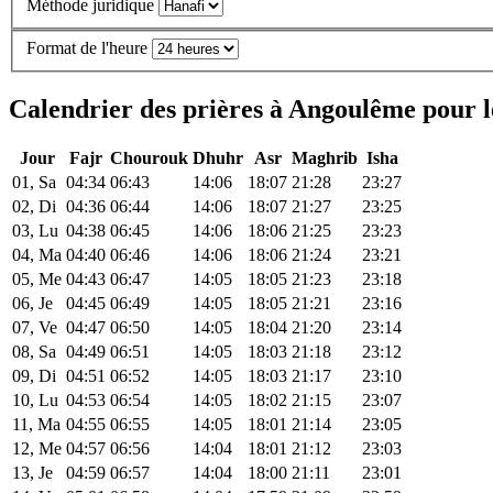
Méthode juridique
Format de l'heure
Calendrier des prières à Angoulême pour l
Jour
Fajr
Chourouk
Dhuhr
Asr
Maghrib
Isha
01, Sa
04:34
06:43
14:06
18:07
21:28
23:27
02, Di
04:36
06:44
14:06
18:07
21:27
23:25
03, Lu
04:38
06:45
14:06
18:06
21:25
23:23
04, Ma
04:40
06:46
14:06
18:06
21:24
23:21
05, Me
04:43
06:47
14:05
18:05
21:23
23:18
06, Je
04:45
06:49
14:05
18:05
21:21
23:16
07, Ve
04:47
06:50
14:05
18:04
21:20
23:14
08, Sa
04:49
06:51
14:05
18:03
21:18
23:12
09, Di
04:51
06:52
14:05
18:03
21:17
23:10
10, Lu
04:53
06:54
14:05
18:02
21:15
23:07
11, Ma
04:55
06:55
14:05
18:01
21:14
23:05
12, Me
04:57
06:56
14:04
18:01
21:12
23:03
13, Je
04:59
06:57
14:04
18:00
21:11
23:01