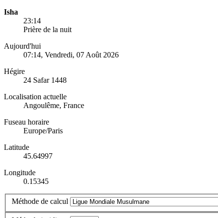
Isha
23:14
Prière de la nuit
Aujourd'hui
07:14
, Vendredi, 07 Août 2026
Hégire
24 Safar 1448
Localisation actuelle
Angoulême, France
Fuseau horaire
Europe/Paris
Latitude
45.64997
Longitude
0.15345
Méthode de calcul