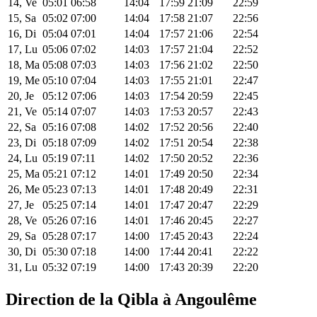
14, Ve
05:01
06:58
14:04
17:59
21:09
22:59
15, Sa
05:02
07:00
14:04
17:58
21:07
22:56
16, Di
05:04
07:01
14:04
17:57
21:06
22:54
17, Lu
05:06
07:02
14:03
17:57
21:04
22:52
18, Ma
05:08
07:03
14:03
17:56
21:02
22:50
19, Me
05:10
07:04
14:03
17:55
21:01
22:47
20, Je
05:12
07:06
14:03
17:54
20:59
22:45
21, Ve
05:14
07:07
14:03
17:53
20:57
22:43
22, Sa
05:16
07:08
14:02
17:52
20:56
22:40
23, Di
05:18
07:09
14:02
17:51
20:54
22:38
24, Lu
05:19
07:11
14:02
17:50
20:52
22:36
25, Ma
05:21
07:12
14:01
17:49
20:50
22:34
26, Me
05:23
07:13
14:01
17:48
20:49
22:31
27, Je
05:25
07:14
14:01
17:47
20:47
22:29
28, Ve
05:26
07:16
14:01
17:46
20:45
22:27
29, Sa
05:28
07:17
14:00
17:45
20:43
22:24
30, Di
05:30
07:18
14:00
17:44
20:41
22:22
31, Lu
05:32
07:19
14:00
17:43
20:39
22:20
Direction de la Qibla à Angoulême