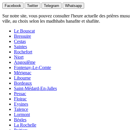
Facebook
Twitter
Telegram
Whatsapp
Sur notre site, vous pouvez consulter l'heure actuelle des prières musu
ville, au choix selon les madhhabs hanafite et shafiite.
Le Bouscat
Bressuire
Cestas
Saintes
Rochefort
Niort
Angoulême
Fontenay-Le-Comte
Mérignac
Libourne
Bordeaux
Saint-Médard-En-Jalles
Pessac
Floirac
Eysines
Talence
Lormont
Bègles
La Rochelle