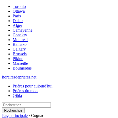
Toronto
Ottawa
Paris
Dakar
Alger
Camayenne
Conakry
Montréal
Bamako
Calgary
Brussels
Pikine
Marseille
Boumerdas
horairesdeprieres.net
Prières pour aujourd'hui
Prières du mois
Qibla
Recherchez
Page principale
›
Cognac