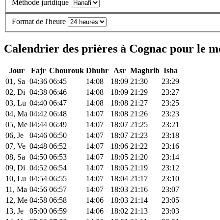
Méthode juridique
Format de l'heure
Calendrier des prières à Cognac pour le m
Jour
Fajr
Chourouk
Dhuhr
Asr
Maghrib
Isha
01, Sa
04:36
06:45
14:08
18:09
21:30
23:29
02, Di
04:38
06:46
14:08
18:09
21:29
23:27
03, Lu
04:40
06:47
14:08
18:08
21:27
23:25
04, Ma
04:42
06:48
14:07
18:08
21:26
23:23
05, Me
04:44
06:49
14:07
18:07
21:25
23:21
06, Je
04:46
06:50
14:07
18:07
21:23
23:18
07, Ve
04:48
06:52
14:07
18:06
21:22
23:16
08, Sa
04:50
06:53
14:07
18:05
21:20
23:14
09, Di
04:52
06:54
14:07
18:05
21:19
23:12
10, Lu
04:54
06:55
14:07
18:04
21:17
23:10
11, Ma
04:56
06:57
14:07
18:03
21:16
23:07
12, Me
04:58
06:58
14:06
18:03
21:14
23:05
13, Je
05:00
06:59
14:06
18:02
21:13
23:03