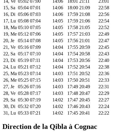
14, Ve
05:02
07:00
14:06
18:01
21:11
23:01
15, Sa
05:04
07:01
14:06
18:00
21:09
22:58
16, Di
05:06
07:03
14:06
17:59
21:08
22:56
17, Lu
05:08
07:04
14:05
17:59
21:06
22:54
18, Ma
05:10
07:05
14:05
17:58
21:05
22:52
19, Me
05:12
07:06
14:05
17:57
21:03
22:49
20, Je
05:14
07:08
14:05
17:56
21:01
22:47
21, Ve
05:16
07:09
14:04
17:55
20:59
22:45
22, Sa
05:17
07:10
14:04
17:54
20:58
22:43
23, Di
05:19
07:11
14:04
17:53
20:56
22:40
24, Lu
05:21
07:12
14:04
17:52
20:54
22:38
25, Ma
05:23
07:14
14:03
17:51
20:52
22:36
26, Me
05:25
07:15
14:03
17:50
20:51
22:33
27, Je
05:26
07:16
14:03
17:49
20:49
22:31
28, Ve
05:28
07:17
14:03
17:48
20:47
22:29
29, Sa
05:30
07:19
14:02
17:47
20:45
22:27
30, Di
05:32
07:20
14:02
17:46
20:43
22:24
31, Lu
05:33
07:21
14:02
17:45
20:41
22:22
Direction de la Qibla à Cognac