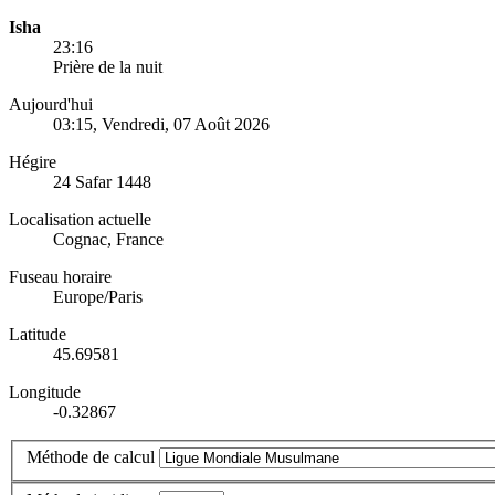
Isha
23:16
Prière de la nuit
Aujourd'hui
03:15
, Vendredi, 07 Août 2026
Hégire
24 Safar 1448
Localisation actuelle
Cognac, France
Fuseau horaire
Europe/Paris
Latitude
45.69581
Longitude
-0.32867
Méthode de calcul