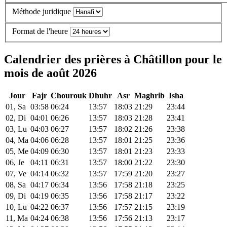
Méthode juridique
Format de l'heure
Calendrier des prières à Châtillon pour le
mois de août 2026
Jour
Fajr
Chourouk
Dhuhr
Asr
Maghrib
Isha
01, Sa
03:58
06:24
13:57
18:03
21:29
23:44
02, Di
04:01
06:26
13:57
18:03
21:28
23:41
03, Lu
04:03
06:27
13:57
18:02
21:26
23:38
04, Ma
04:06
06:28
13:57
18:01
21:25
23:36
05, Me
04:09
06:30
13:57
18:01
21:23
23:33
06, Je
04:11
06:31
13:57
18:00
21:22
23:30
07, Ve
04:14
06:32
13:57
17:59
21:20
23:27
08, Sa
04:17
06:34
13:56
17:58
21:18
23:25
09, Di
04:19
06:35
13:56
17:58
21:17
23:22
10, Lu
04:22
06:37
13:56
17:57
21:15
23:19
11, Ma
04:24
06:38
13:56
17:56
21:13
23:17