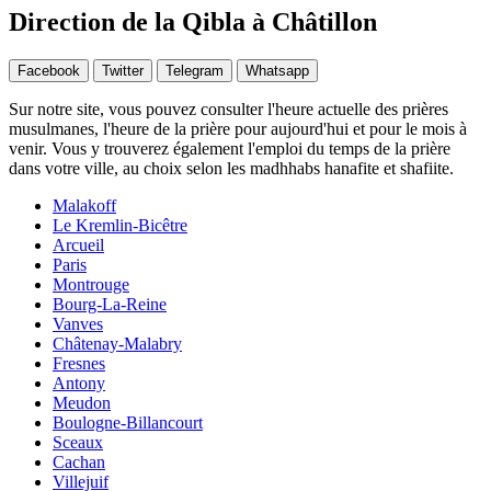
Direction de la Qibla à Châtillon
Facebook
Twitter
Telegram
Whatsapp
Sur notre site, vous pouvez consulter l'heure actuelle des prières
musulmanes, l'heure de la prière pour aujourd'hui et pour le mois à
venir. Vous y trouverez également l'emploi du temps de la prière
dans votre ville, au choix selon les madhhabs hanafite et shafiite.
Malakoff
Le Kremlin-Bicêtre
Arcueil
Paris
Montrouge
Bourg-La-Reine
Vanves
Châtenay-Malabry
Fresnes
Antony
Meudon
Boulogne-Billancourt
Sceaux
Cachan
Villejuif