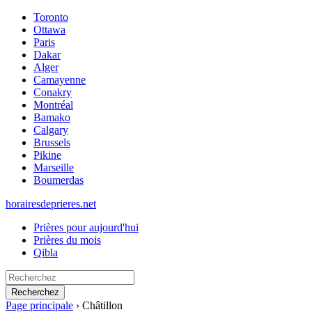
Toronto
Ottawa
Paris
Dakar
Alger
Camayenne
Conakry
Montréal
Bamako
Calgary
Brussels
Pikine
Marseille
Boumerdas
horairesdeprieres.net
Prières pour aujourd'hui
Prières du mois
Qibla
Recherchez
Page principale
›
Châtillon