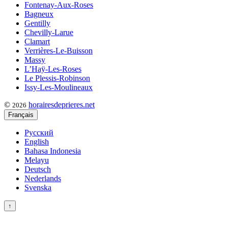
Fontenay-Aux-Roses
Bagneux
Gentilly
Chevilly-Larue
Clamart
Verrières-Le-Buisson
Massy
L’Haÿ-Les-Roses
Le Plessis-Robinson
Issy-Les-Moulineaux
©
horairesdeprieres.net
2026
Français
Русский
English
Bahasa Indonesia
Melayu
Deutsch
Nederlands
Svenska
↑