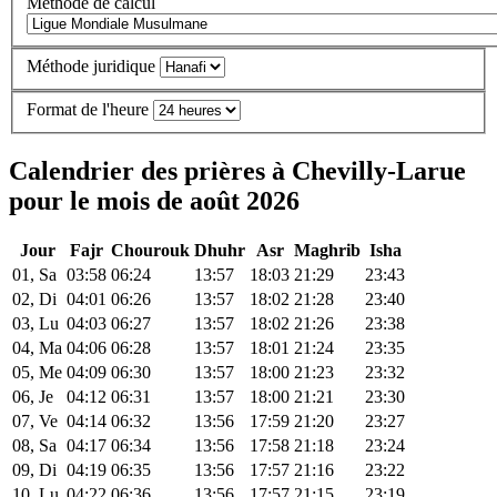
Méthode de calcul
Méthode juridique
Format de l'heure
Calendrier des prières à Chevilly-Larue
pour le mois de août 2026
Jour
Fajr
Chourouk
Dhuhr
Asr
Maghrib
Isha
01, Sa
03:58
06:24
13:57
18:03
21:29
23:43
02, Di
04:01
06:26
13:57
18:02
21:28
23:40
03, Lu
04:03
06:27
13:57
18:02
21:26
23:38
04, Ma
04:06
06:28
13:57
18:01
21:24
23:35
05, Me
04:09
06:30
13:57
18:00
21:23
23:32
06, Je
04:12
06:31
13:57
18:00
21:21
23:30
07, Ve
04:14
06:32
13:56
17:59
21:20
23:27
08, Sa
04:17
06:34
13:56
17:58
21:18
23:24
09, Di
04:19
06:35
13:56
17:57
21:16
23:22
10, Lu
04:22
06:36
13:56
17:57
21:15
23:19