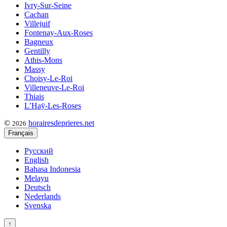
Ivry-Sur-Seine
Cachan
Villejuif
Fontenay-Aux-Roses
Bagneux
Gentilly
Athis-Mons
Massy
Choisy-Le-Roi
Villeneuve-Le-Roi
Thiais
L’Haÿ-Les-Roses
©
horairesdeprieres.net
2026
Français
Русский
English
Bahasa Indonesia
Melayu
Deutsch
Nederlands
Svenska
↑