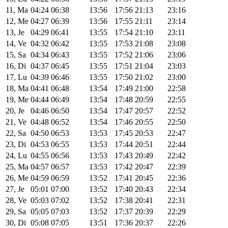
11, Ma
04:24
06:38
13:56
17:56
21:13
23:16
12, Me
04:27
06:39
13:56
17:55
21:11
23:14
13, Je
04:29
06:41
13:55
17:54
21:10
23:11
14, Ve
04:32
06:42
13:55
17:53
21:08
23:08
15, Sa
04:34
06:43
13:55
17:52
21:06
23:06
16, Di
04:37
06:45
13:55
17:51
21:04
23:03
17, Lu
04:39
06:46
13:55
17:50
21:02
23:00
18, Ma
04:41
06:48
13:54
17:49
21:00
22:58
19, Me
04:44
06:49
13:54
17:48
20:59
22:55
20, Je
04:46
06:50
13:54
17:47
20:57
22:52
21, Ve
04:48
06:52
13:54
17:46
20:55
22:50
22, Sa
04:50
06:53
13:53
17:45
20:53
22:47
23, Di
04:53
06:55
13:53
17:44
20:51
22:44
24, Lu
04:55
06:56
13:53
17:43
20:49
22:42
25, Ma
04:57
06:57
13:53
17:42
20:47
22:39
26, Me
04:59
06:59
13:52
17:41
20:45
22:36
27, Je
05:01
07:00
13:52
17:40
20:43
22:34
28, Ve
05:03
07:02
13:52
17:38
20:41
22:31
29, Sa
05:05
07:03
13:52
17:37
20:39
22:29
30, Di
05:08
07:05
13:51
17:36
20:37
22:26