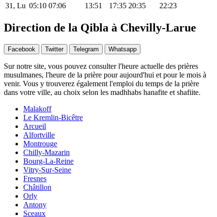
31, Lu
05:10
07:06
13:51
17:35
20:35
22:23
Direction de la Qibla à Chevilly-Larue
Facebook
Twitter
Telegram
Whatsapp
Sur notre site, vous pouvez consulter l'heure actuelle des prières
musulmanes, l'heure de la prière pour aujourd'hui et pour le mois à
venir. Vous y trouverez également l'emploi du temps de la prière
dans votre ville, au choix selon les madhhabs hanafite et shafiite.
Malakoff
Le Kremlin-Bicêtre
Arcueil
Alfortville
Montrouge
Chilly-Mazarin
Bourg-La-Reine
Vitry-Sur-Seine
Fresnes
Châtillon
Orly
Antony
Sceaux