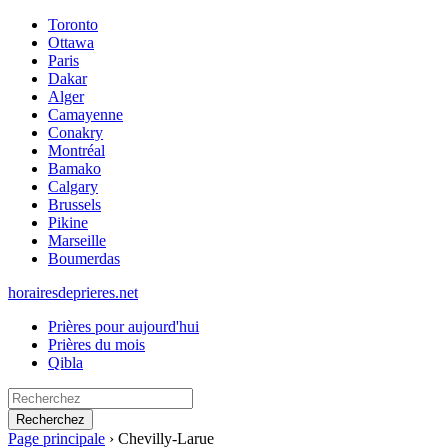
Toronto
Ottawa
Paris
Dakar
Alger
Camayenne
Conakry
Montréal
Bamako
Calgary
Brussels
Pikine
Marseille
Boumerdas
horairesdeprieres.net
Prières pour aujourd'hui
Prières du mois
Qibla
Recherchez
Page principale
›
Chevilly-Larue