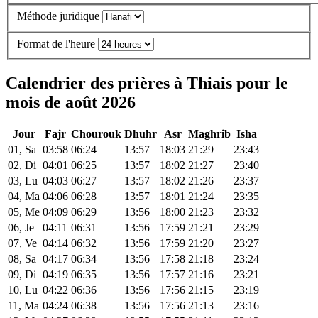
Méthode juridique
Format de l'heure
Calendrier des prières à Thiais pour le
mois de août 2026
Jour
Fajr
Chourouk
Dhuhr
Asr
Maghrib
Isha
01, Sa
03:58
06:24
13:57
18:03
21:29
23:43
02, Di
04:01
06:25
13:57
18:02
21:27
23:40
03, Lu
04:03
06:27
13:57
18:02
21:26
23:37
04, Ma
04:06
06:28
13:57
18:01
21:24
23:35
05, Me
04:09
06:29
13:56
18:00
21:23
23:32
06, Je
04:11
06:31
13:56
17:59
21:21
23:29
07, Ve
04:14
06:32
13:56
17:59
21:20
23:27
08, Sa
04:17
06:34
13:56
17:58
21:18
23:24
09, Di
04:19
06:35
13:56
17:57
21:16
23:21
10, Lu
04:22
06:36
13:56
17:56
21:15
23:19
11, Ma
04:24
06:38
13:56
17:56
21:13
23:16