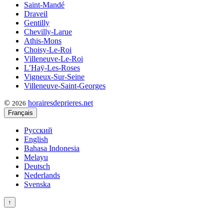
Saint-Mandé
Draveil
Gentilly
Chevilly-Larue
Athis-Mons
Choisy-Le-Roi
Villeneuve-Le-Roi
L’Haÿ-Les-Roses
Vigneux-Sur-Seine
Villeneuve-Saint-Georges
©
horairesdeprieres.net
2026
Français
Русский
English
Bahasa Indonesia
Melayu
Deutsch
Nederlands
Svenska
↑