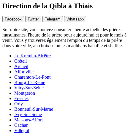
Direction de la Qibla à Thiais
Facebook
Twitter
Telegram
Whatsapp
Sur notre site, vous pouvez consulter l'heure actuelle des prières
musulmanes, l'heure de la prière pour aujourd'hui et pour le mois à
venir. Vous y trouverez également l'emploi du temps de la prière
dans votre ville, au choix selon les madhhabs hanafite et shafiite.
Le Kremlin-Bicêtre
Créteil
Arcueil
Alfortville
Charenton-Le-Pont
Bourg-La-Reine
Vitry-Sur-Seine
Montgeron
Fresnes
Orly
Bonneuil-Sur-Marne
Ivry-Sur-Seine
Maisons-Alfort
Cachan
Villejuif