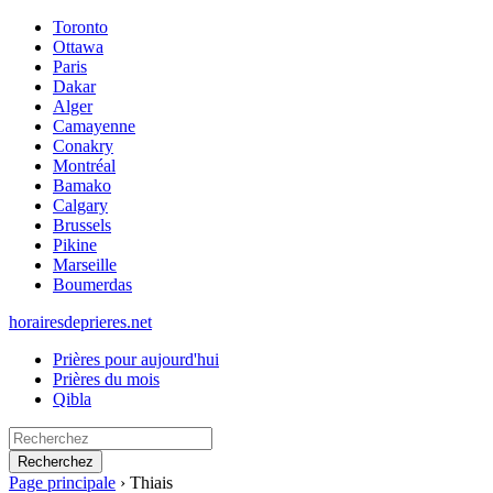
Toronto
Ottawa
Paris
Dakar
Alger
Camayenne
Conakry
Montréal
Bamako
Calgary
Brussels
Pikine
Marseille
Boumerdas
horairesdeprieres.net
Prières pour aujourd'hui
Prières du mois
Qibla
Recherchez
Page principale
›
Thiais