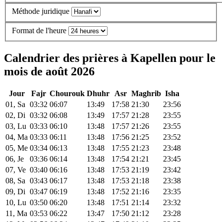
Méthode juridique
Format de l'heure
Calendrier des prières à Kapellen pour le
mois de août 2026
Jour
Fajr
Chourouk
Dhuhr
Asr
Maghrib
Isha
01, Sa
03:32
06:07
13:49
17:58
21:30
23:56
02, Di
03:32
06:08
13:49
17:57
21:28
23:55
03, Lu
03:33
06:10
13:48
17:57
21:26
23:55
04, Ma
03:33
06:11
13:48
17:56
21:25
23:52
05, Me
03:34
06:13
13:48
17:55
21:23
23:48
06, Je
03:36
06:14
13:48
17:54
21:21
23:45
07, Ve
03:40
06:16
13:48
17:53
21:19
23:42
08, Sa
03:43
06:17
13:48
17:53
21:18
23:38
09, Di
03:47
06:19
13:48
17:52
21:16
23:35
10, Lu
03:50
06:20
13:48
17:51
21:14
23:32
11, Ma
03:53
06:22
13:47
17:50
21:12
23:28