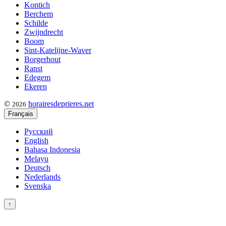
Kontich
Berchem
Schilde
Zwijndrecht
Boom
Sint-Katelijne-Waver
Borgerhout
Ranst
Edegem
Ekeren
©
horairesdeprieres.net
2026
Français
Русский
English
Bahasa Indonesia
Melayu
Deutsch
Nederlands
Svenska
↑