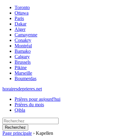
Toronto
Ottawa
Paris
Dakar
Alger
Camayenne
Conakry
Montréal
Bamako
Calgary
Brussels
Pikine
Marseille
Boumerdas
horairesdeprieres.net
Prières pour aujourd'hui
Prières du mois
Qibla
Recherchez
Page principale
›
Kapellen