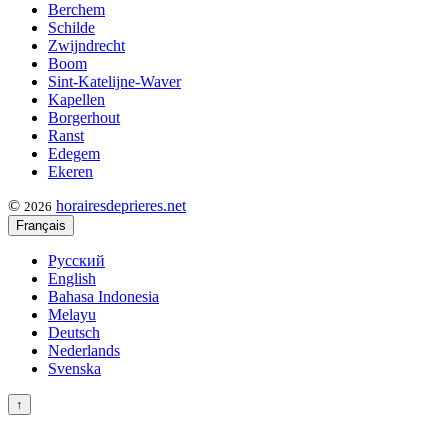
Berchem
Schilde
Zwijndrecht
Boom
Sint-Katelijne-Waver
Kapellen
Borgerhout
Ranst
Edegem
Ekeren
©
horairesdeprieres.net
2026
Français
Русский
English
Bahasa Indonesia
Melayu
Deutsch
Nederlands
Svenska
↑