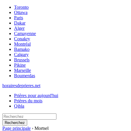
Toronto
Ottawa
Paris
Dakar
Alger
Camayenne
Conakry
Montréal
Bamako
Calgary
Brussels
Pikine
Marseille
Boumerdas
horairesdeprieres.net
Prières pour aujourd'hui
Prières du mois
Qibla
Recherchez
Page principale
›
Mortsel