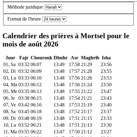
Méthode juridique
Format de l'heure
Calendrier des prières à Mortsel pour le
mois de août 2026
Jour
Fajr
Chourouk
Dhuhr
Asr
Maghrib
Isha
01, Sa
03:32
06:07
13:49
17:58
21:29
23:56
02, Di
03:32
06:09
13:48
17:57
21:28
23:55
03, Lu
03:33
06:10
13:48
17:56
21:26
23:53
04, Ma
03:33
06:12
13:48
17:56
21:24
23:50
05, Me
03:35
06:13
13:48
17:55
21:22
23:47
06, Je
03:38
06:15
13:48
17:54
21:21
23:43
07, Ve
03:42
06:16
13:48
17:53
21:19
23:40
08, Sa
03:45
06:18
13:48
17:52
21:17
23:37
09, Di
03:48
06:19
13:48
17:51
21:15
23:33
10, Lu
03:52
06:21
13:48
17:51
21:13
23:30
11, Ma
03:55
06:22
13:47
17:50
21:12
23:27