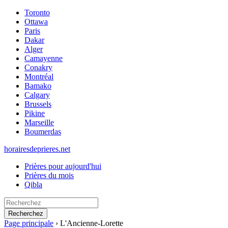
Toronto
Ottawa
Paris
Dakar
Alger
Camayenne
Conakry
Montréal
Bamako
Calgary
Brussels
Pikine
Marseille
Boumerdas
horairesdeprieres.net
Prières pour aujourd'hui
Prières du mois
Qibla
Recherchez
Page principale
›
L'Ancienne-Lorette