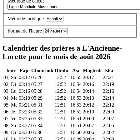
Méthode de calcul
Méthode juridique
Format de l'heure
Calendrier des prières à L'Ancienne-
Lorette pour le mois de août 2026
Jour
Fajr
Chourouk
Dhuhr
Asr
Maghrib
Isha
01, Sa
03:12
05:26
12:52
16:55
20:17
22:21
02, Di
03:14
05:27
12:52
16:54
20:16
22:19
03, Lu
03:16
05:28
12:52
16:54
20:14
22:16
04, Ma
03:18
05:29
12:52
16:53
20:13
22:14
05, Me
03:21
05:31
12:51
16:53
20:12
22:12
06, Je
03:23
05:32
12:51
16:52
20:10
22:09
07, Ve
03:25
05:33
12:51
16:51
20:09
22:07
08, Sa
03:27
05:34
12:51
16:51
20:07
22:05
09, Di
03:30
05:36
12:51
16:50
20:06
22:02
10, Lu
03:32
05:37
12:51
16:49
20:04
22:00