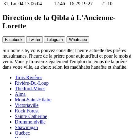
31, Lu
04:13
06:04
12:46
16:29
19:27
21:10
Direction de la Qibla à L'Ancienne-
Lorette
Facebook
Twitter
Telegram
Whatsapp
Sur notre site, vous pouvez consulter l'heure actuelle des prières
musulmanes, l'heure de la prière pour aujourd'hui et pour le mois à
venir. Vous y trouverez également l'emploi du temps de la prière
dans votre ville, au choix selon les madhhabs hanafite et shafiite.
Trois-Rivières
Rivière-Du-Loup
Thetford-Mines
Alma
Mont-Saint-Hilaire
Victoriaville
Rock Forest
Sainte-Catherine
Drummondville
Shawinigan
Québec