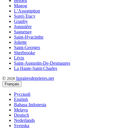
Beloeil
Magog
L’Assomption
Sorel-Tracy
Granby
Jonquière
Saguenay
Saint-Hyacinthe
Joliette
Saint-Georges
Sherbrooke
Lévis
Saint-Augustin-De-Desmaures
La Haute-Saint-Charles
©
horairesdeprieres.net
2026
Français
Русский
English
Bahasa Indonesia
Melayu
Deutsch
Nederlands
Svenska