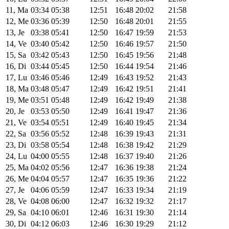
11, Ma
03:34
05:38
12:51
16:48
20:02
21:58
12, Me
03:36
05:39
12:50
16:48
20:01
21:55
13, Je
03:38
05:41
12:50
16:47
19:59
21:53
14, Ve
03:40
05:42
12:50
16:46
19:57
21:50
15, Sa
03:42
05:43
12:50
16:45
19:56
21:48
16, Di
03:44
05:45
12:50
16:44
19:54
21:46
17, Lu
03:46
05:46
12:49
16:43
19:52
21:43
18, Ma
03:48
05:47
12:49
16:42
19:51
21:41
19, Me
03:51
05:48
12:49
16:42
19:49
21:38
20, Je
03:53
05:50
12:49
16:41
19:47
21:36
21, Ve
03:54
05:51
12:49
16:40
19:45
21:34
22, Sa
03:56
05:52
12:48
16:39
19:43
21:31
23, Di
03:58
05:54
12:48
16:38
19:42
21:29
24, Lu
04:00
05:55
12:48
16:37
19:40
21:26
25, Ma
04:02
05:56
12:47
16:36
19:38
21:24
26, Me
04:04
05:57
12:47
16:35
19:36
21:22
27, Je
04:06
05:59
12:47
16:33
19:34
21:19
28, Ve
04:08
06:00
12:47
16:32
19:32
21:17
29, Sa
04:10
06:01
12:46
16:31
19:30
21:14
30, Di
04:12
06:03
12:46
16:30
19:29
21:12