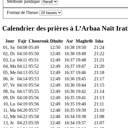
Méthode juridique
Format de l'heure
Calendrier des prières à L’Arbaa Naït Irat
Jour
Fajr
Chourouk
Dhuhr
Asr
Maghrib
Isha
01, Sa
04:08
05:49
12:50
16:38
19:50
21:24
02, Di
04:10
05:50
12:49
16:38
19:49
21:22
03, Lu
04:11
05:51
12:49
16:37
19:48
21:21
04, Ma
04:12
05:52
12:49
16:37
19:47
21:20
05, Me
04:13
05:52
12:49
16:37
19:46
21:18
06, Je
04:14
05:53
12:49
16:36
19:45
21:17
07, Ve
04:16
05:54
12:49
16:36
19:44
21:15
08, Sa
04:17
05:55
12:49
16:36
19:42
21:14
09, Di
04:18
05:56
12:49
16:35
19:41
21:13
10, Lu
04:19
05:56
12:49
16:35
19:40
21:11
11, Ma
04:20
05:57
12:48
16:35
19:39
21:10
12, Me
04:22
05:58
12:48
16:34
19:38
21:08
13, Je
04:23
05:59
12:48
16:34
19:37
21:07