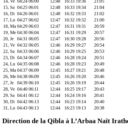
14, Ve
04:24
06:00
12:48
16:33
19:36
21:05
15, Sa
04:25
06:01
12:48
16:33
19:34
21:04
16, Di
04:26
06:01
12:48
16:32
19:33
21:02
17, Lu
04:27
06:02
12:47
16:32
19:32
21:00
18, Ma
04:29
06:03
12:47
16:31
19:31
20:59
19, Me
04:30
06:04
12:47
16:31
19:29
20:57
20, Je
04:31
06:05
12:47
16:30
19:28
20:56
21, Ve
04:32
06:05
12:46
16:29
19:27
20:54
22, Sa
04:33
06:06
12:46
16:29
19:25
20:53
23, Di
04:34
06:07
12:46
16:28
19:24
20:51
24, Lu
04:35
06:08
12:46
16:28
19:23
20:49
25, Ma
04:37
06:09
12:45
16:27
19:21
20:48
26, Me
04:38
06:09
12:45
16:26
19:20
20:46
27, Je
04:39
06:10
12:45
16:26
19:19
20:44
28, Ve
04:40
06:11
12:44
16:25
19:17
20:43
29, Sa
04:41
06:12
12:44
16:24
19:16
20:41
30, Di
04:42
06:13
12:44
16:23
19:14
20:40
31, Lu
04:43
06:13
12:44
16:23
19:13
20:38
Direction de la Qibla à L’Arbaa Naït Irath