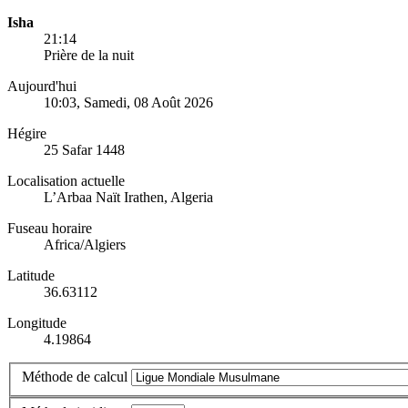
Isha
21:14
Prière de la nuit
Aujourd'hui
10:03
, Samedi, 08 Août 2026
Hégire
25 Safar 1448
Localisation actuelle
L’Arbaa Naït Irathen, Algeria
Fuseau horaire
Africa/Algiers
Latitude
36.63112
Longitude
4.19864
Méthode de calcul