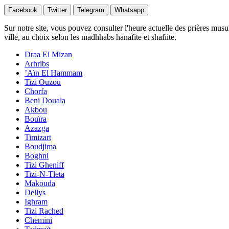
Facebook
Twitter
Telegram
Whatsapp
Sur notre site, vous pouvez consulter l'heure actuelle des prières musu
ville, au choix selon les madhhabs hanafite et shafiite.
Draa El Mizan
Arhribs
’Aïn El Hammam
Tizi Ouzou
Chorfa
Beni Douala
Akbou
Bouïra
Azazga
Timizart
Boudjima
Boghni
Tizi Gheniff
Tizi-N-Tleta
Makouda
Dellys
Ighram
Tizi Rached
Chemini