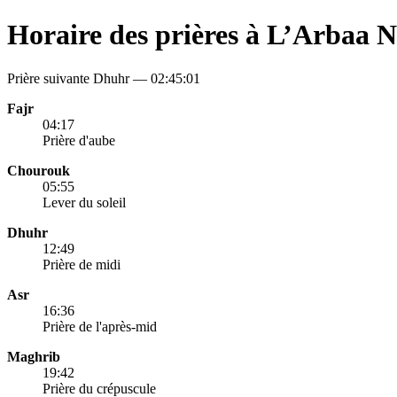
Horaire des prières à L’Arbaa N
Prière suivante Dhuhr —
02:45:01
Fajr
04:17
Prière d'aube
Chourouk
05:55
Lever du soleil
Dhuhr
12:49
Prière de midi
Asr
16:36
Prière de l'après-mid
Maghrib
19:42
Prière du crépuscule