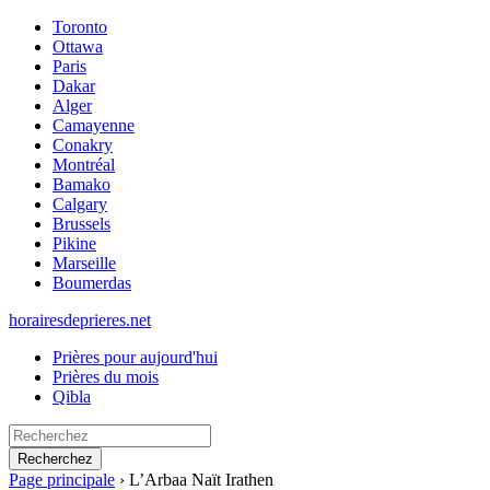
Toronto
Ottawa
Paris
Dakar
Alger
Camayenne
Conakry
Montréal
Bamako
Calgary
Brussels
Pikine
Marseille
Boumerdas
horairesdeprieres.net
Prières pour aujourd'hui
Prières du mois
Qibla
Recherchez
Page principale
›
L’Arbaa Naït Irathen