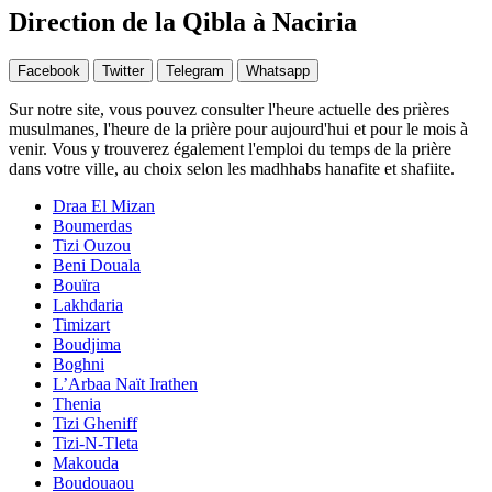
Direction de la Qibla à Naciria
Facebook
Twitter
Telegram
Whatsapp
Sur notre site, vous pouvez consulter l'heure actuelle des prières
musulmanes, l'heure de la prière pour aujourd'hui et pour le mois à
venir. Vous y trouverez également l'emploi du temps de la prière
dans votre ville, au choix selon les madhhabs hanafite et shafiite.
Draa El Mizan
Boumerdas
Tizi Ouzou
Beni Douala
Bouïra
Lakhdaria
Timizart
Boudjima
Boghni
L’Arbaa Naït Irathen
Thenia
Tizi Gheniff
Tizi-N-Tleta
Makouda
Boudouaou