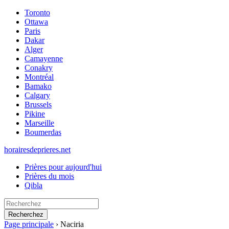
Toronto
Ottawa
Paris
Dakar
Alger
Camayenne
Conakry
Montréal
Bamako
Calgary
Brussels
Pikine
Marseille
Boumerdas
horairesdeprieres.net
Prières pour aujourd'hui
Prières du mois
Qibla
Recherchez
Page principale
›
Naciria