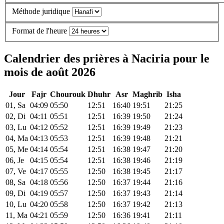
Méthode juridique
Format de l'heure
Calendrier des prières à Naciria pour le
mois de août 2026
Jour
Fajr
Chourouk
Dhuhr
Asr
Maghrib
Isha
01, Sa
04:09
05:50
12:51
16:40
19:51
21:25
02, Di
04:11
05:51
12:51
16:39
19:50
21:24
03, Lu
04:12
05:52
12:51
16:39
19:49
21:23
04, Ma
04:13
05:53
12:51
16:39
19:48
21:21
05, Me
04:14
05:54
12:51
16:38
19:47
21:20
06, Je
04:15
05:54
12:51
16:38
19:46
21:19
07, Ve
04:17
05:55
12:50
16:38
19:45
21:17
08, Sa
04:18
05:56
12:50
16:37
19:44
21:16
09, Di
04:19
05:57
12:50
16:37
19:43
21:14
10, Lu
04:20
05:58
12:50
16:37
19:42
21:13
11, Ma
04:21
05:59
12:50
16:36
19:41
21:11