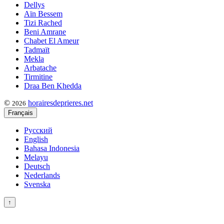
Dellys
Aïn Bessem
Tizi Rached
Beni Amrane
Chabet El Ameur
Tadmaït
Mekla
Arbatache
Tirmitine
Draa Ben Khedda
©
horairesdeprieres.net
2026
Français
Русский
English
Bahasa Indonesia
Melayu
Deutsch
Nederlands
Svenska
↑