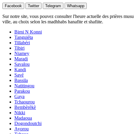
Facebook
Twitter
Telegram
Whatsapp
Sur notre site, vous pouvez consulter l'heure actuelle des prières musu
ville, au choix selon les madhhabs hanafite et shafiite.
Birni N Konni
Tanguiéta
Tillabéri
Tibiri
Niamey
Maradi
Savalou
Kandi
Savé
Bassila
Natitingou
Parakou
Gaya
Tchaourou
Bembèrèkè
Nikki
Madaoua
Dogondoutchi
Ayorou