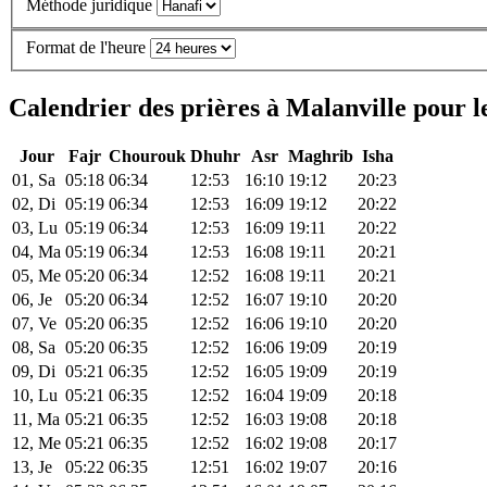
Méthode juridique
Format de l'heure
Calendrier des prières à Malanville pour l
Jour
Fajr
Chourouk
Dhuhr
Asr
Maghrib
Isha
01, Sa
05:18
06:34
12:53
16:10
19:12
20:23
02, Di
05:19
06:34
12:53
16:09
19:12
20:22
03, Lu
05:19
06:34
12:53
16:09
19:11
20:22
04, Ma
05:19
06:34
12:53
16:08
19:11
20:21
05, Me
05:20
06:34
12:52
16:08
19:11
20:21
06, Je
05:20
06:34
12:52
16:07
19:10
20:20
07, Ve
05:20
06:35
12:52
16:06
19:10
20:20
08, Sa
05:20
06:35
12:52
16:06
19:09
20:19
09, Di
05:21
06:35
12:52
16:05
19:09
20:19
10, Lu
05:21
06:35
12:52
16:04
19:09
20:18
11, Ma
05:21
06:35
12:52
16:03
19:08
20:18
12, Me
05:21
06:35
12:52
16:02
19:08
20:17
13, Je
05:22
06:35
12:51
16:02
19:07
20:16