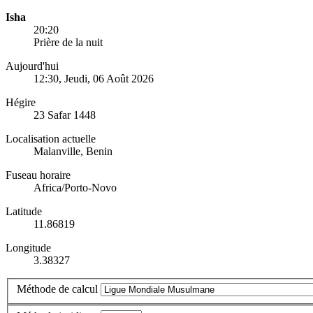
Isha
20:20
Prière de la nuit
Aujourd'hui
12:30
, Jeudi, 06 Août 2026
Hégire
23 Safar 1448
Localisation actuelle
Malanville, Benin
Fuseau horaire
Africa/Porto-Novo
Latitude
11.86819
Longitude
3.38327
Méthode de calcul