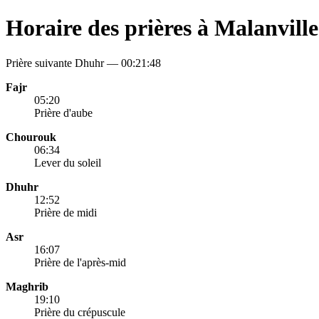
Horaire des prières à Malanville
Prière suivante Dhuhr —
00:21:48
Fajr
05:20
Prière d'aube
Chourouk
06:34
Lever du soleil
Dhuhr
12:52
Prière de midi
Asr
16:07
Prière de l'après-mid
Maghrib
19:10
Prière du crépuscule