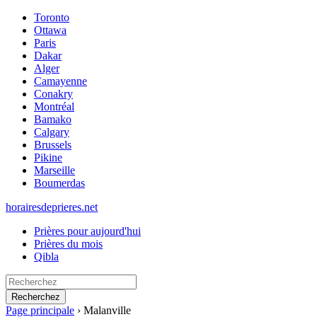
Toronto
Ottawa
Paris
Dakar
Alger
Camayenne
Conakry
Montréal
Bamako
Calgary
Brussels
Pikine
Marseille
Boumerdas
horairesdeprieres.net
Prières pour aujourd'hui
Prières du mois
Qibla
Recherchez
Page principale
›
Malanville