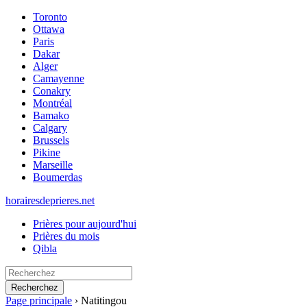
Toronto
Ottawa
Paris
Dakar
Alger
Camayenne
Conakry
Montréal
Bamako
Calgary
Brussels
Pikine
Marseille
Boumerdas
horairesdeprieres.net
Prières pour aujourd'hui
Prières du mois
Qibla
Recherchez
Page principale
›
Natitingou