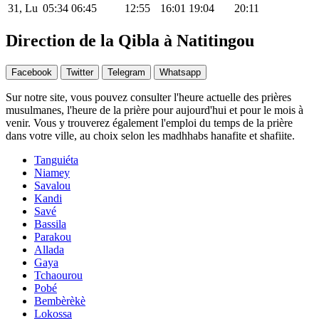
31, Lu
05:34
06:45
12:55
16:01
19:04
20:11
Direction de la Qibla à Natitingou
Facebook
Twitter
Telegram
Whatsapp
Sur notre site, vous pouvez consulter l'heure actuelle des prières
musulmanes, l'heure de la prière pour aujourd'hui et pour le mois à
venir. Vous y trouverez également l'emploi du temps de la prière
dans votre ville, au choix selon les madhhabs hanafite et shafiite.
Tanguiéta
Niamey
Savalou
Kandi
Savé
Bassila
Parakou
Allada
Gaya
Tchaourou
Pobé
Bembèrèkè
Lokossa