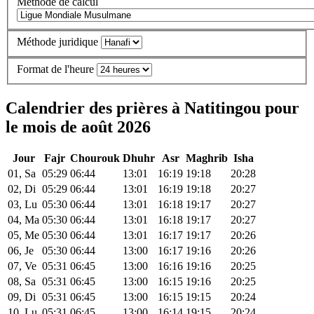
Méthode de calcul
Méthode juridique
Format de l'heure
Calendrier des prières à Natitingou pour
le mois de août 2026
Jour
Fajr
Chourouk
Dhuhr
Asr
Maghrib
Isha
01, Sa
05:29
06:44
13:01
16:19
19:18
20:28
02, Di
05:29
06:44
13:01
16:19
19:18
20:27
03, Lu
05:30
06:44
13:01
16:18
19:17
20:27
04, Ma
05:30
06:44
13:01
16:18
19:17
20:27
05, Me
05:30
06:44
13:01
16:17
19:17
20:26
06, Je
05:30
06:44
13:00
16:17
19:16
20:26
07, Ve
05:31
06:45
13:00
16:16
19:16
20:25
08, Sa
05:31
06:45
13:00
16:15
19:16
20:25
09, Di
05:31
06:45
13:00
16:15
19:15
20:24
10, Lu
05:31
06:45
13:00
16:14
19:15
20:24