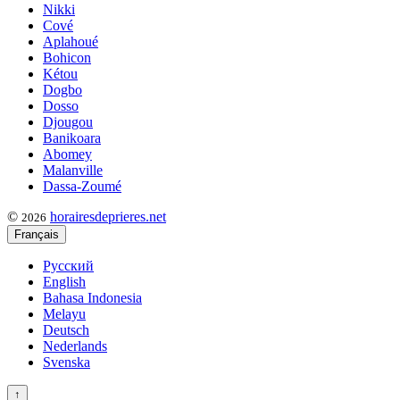
Nikki
Cové
Aplahoué
Bohicon
Kétou
Dogbo
Dosso
Djougou
Banikoara
Abomey
Malanville
Dassa-Zoumé
©
horairesdeprieres.net
2026
Français
Русский
English
Bahasa Indonesia
Melayu
Deutsch
Nederlands
Svenska
↑