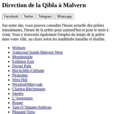
Direction de la Qibla à Malvern
Facebook
Twitter
Telegram
Whatsapp
Sur notre site, vous pouvez consulter l'heure actuelle des prières
musulmanes, l'heure de la prière pour aujourd'hui et pour le mois à
venir. Vous y trouverez également l'emploi du temps de la prière
dans votre ville, au choix selon les madhhabs hanafite et shafiite.
Woburn
Agincourt South-Malvern West
Morningside
Eglinton East
Dorset Park
Birchcliffe-Cliffside
Pickering
West Hill
Wexford/Maryvale
Clairlea-Birchmount
Steeles
L’Amoreaux
Rouge
Tam O’Shanter-Sullivan
Pleasant View