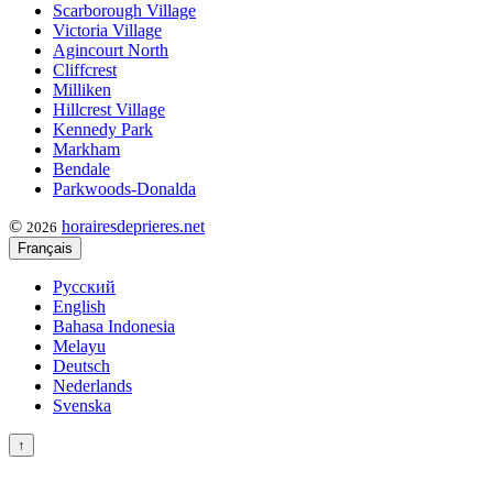
Scarborough Village
Victoria Village
Agincourt North
Cliffcrest
Milliken
Hillcrest Village
Kennedy Park
Markham
Bendale
Parkwoods-Donalda
©
horairesdeprieres.net
2026
Français
Русский
English
Bahasa Indonesia
Melayu
Deutsch
Nederlands
Svenska
↑