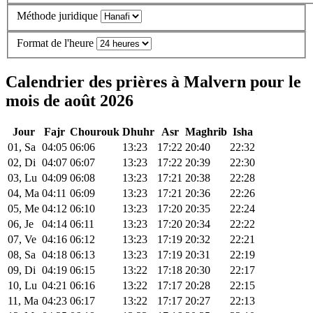
Méthode juridique
Format de l'heure
Calendrier des prières à Malvern pour le
mois de août 2026
Jour
Fajr
Chourouk
Dhuhr
Asr
Maghrib
Isha
01, Sa
04:05
06:06
13:23
17:22
20:40
22:32
02, Di
04:07
06:07
13:23
17:22
20:39
22:30
03, Lu
04:09
06:08
13:23
17:21
20:38
22:28
04, Ma
04:11
06:09
13:23
17:21
20:36
22:26
05, Me
04:12
06:10
13:23
17:20
20:35
22:24
06, Je
04:14
06:11
13:23
17:20
20:34
22:22
07, Ve
04:16
06:12
13:23
17:19
20:32
22:21
08, Sa
04:18
06:13
13:23
17:19
20:31
22:19
09, Di
04:19
06:15
13:22
17:18
20:30
22:17
10, Lu
04:21
06:16
13:22
17:17
20:28
22:15
11, Ma
04:23
06:17
13:22
17:17
20:27
22:13