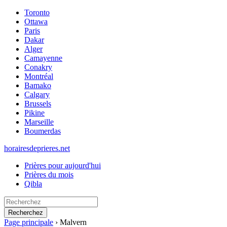
Toronto
Ottawa
Paris
Dakar
Alger
Camayenne
Conakry
Montréal
Bamako
Calgary
Brussels
Pikine
Marseille
Boumerdas
horairesdeprieres.net
Prières pour aujourd'hui
Prières du mois
Qibla
Recherchez
Page principale
›
Malvern