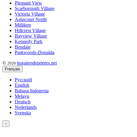
Pleasant View
Scarborough Village
Victoria Village
Agincourt North
Milliken
Hillcrest Village
Bayview Village
Kennedy Park
Bendale
Parkwoods-Donalda
©
horairesdeprieres.net
2026
Français
Русский
English
Bahasa Indonesia
Melayu
Deutsch
Nederlands
Svenska
↑