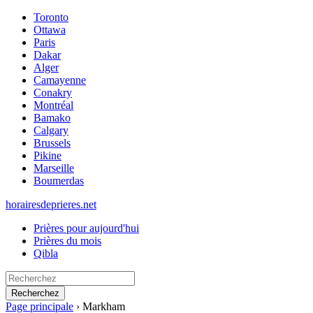
Toronto
Ottawa
Paris
Dakar
Alger
Camayenne
Conakry
Montréal
Bamako
Calgary
Brussels
Pikine
Marseille
Boumerdas
horairesdeprieres.net
Prières pour aujourd'hui
Prières du mois
Qibla
Recherchez
Page principale
›
Markham