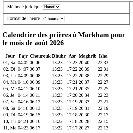
Méthode juridique
Format de l'heure
Calendrier des prières à Markham pour
le mois de août 2026
Jour
Fajr
Chourouk
Dhuhr
Asr
Maghrib
Isha
01, Sa
04:05
06:06
13:23
17:23
20:40
22:33
02, Di
04:07
06:07
13:23
17:22
20:39
22:31
03, Lu
04:09
06:08
13:23
17:22
20:38
22:29
04, Ma
04:10
06:09
13:23
17:21
20:37
22:27
05, Me
04:12
06:10
13:23
17:21
20:35
22:25
06, Je
04:14
06:11
13:23
17:20
20:34
22:23
07, Ve
04:16
06:12
13:23
17:19
20:33
22:21
08, Sa
04:18
06:13
13:23
17:19
20:31
22:19
09, Di
04:19
06:15
13:23
17:18
20:30
22:17
10, Lu
04:21
06:16
13:22
17:18
20:28
22:15
11, Ma
04:23
06:17
13:22
17:17
20:27
22:13