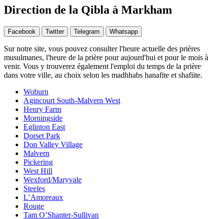
Direction de la Qibla à Markham
Facebook
Twitter
Telegram
Whatsapp
Sur notre site, vous pouvez consulter l'heure actuelle des prières
musulmanes, l'heure de la prière pour aujourd'hui et pour le mois à
venir. Vous y trouverez également l'emploi du temps de la prière
dans votre ville, au choix selon les madhhabs hanafite et shafiite.
Woburn
Agincourt South-Malvern West
Henry Farm
Morningside
Eglinton East
Dorset Park
Don Valley Village
Malvern
Pickering
West Hill
Wexford/Maryvale
Steeles
L’Amoreaux
Rouge
Tam O’Shanter-Sullivan