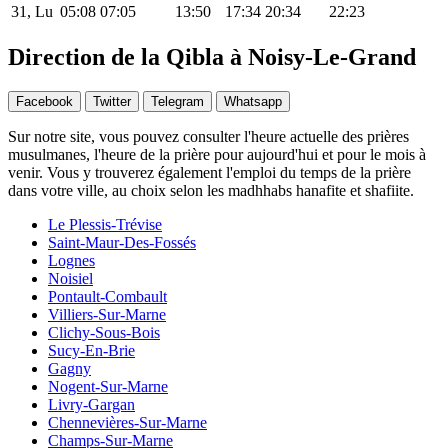
31, Lu
05:08
07:05
13:50
17:34
20:34
22:23
Direction de la Qibla à Noisy-Le-Grand
Facebook
Twitter
Telegram
Whatsapp
Sur notre site, vous pouvez consulter l'heure actuelle des prières
musulmanes, l'heure de la prière pour aujourd'hui et pour le mois à
venir. Vous y trouverez également l'emploi du temps de la prière
dans votre ville, au choix selon les madhhabs hanafite et shafiite.
Le Plessis-Trévise
Saint-Maur-Des-Fossés
Lognes
Noisiel
Pontault-Combault
Villiers-Sur-Marne
Clichy-Sous-Bois
Sucy-En-Brie
Gagny
Nogent-Sur-Marne
Livry-Gargan
Chennevières-Sur-Marne
Champs-Sur-Marne