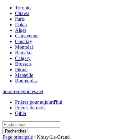
Toronto
Ottawa
Paris
Dakar
Alger
Camayenne
Conakry
Montréal
Bamako
Calgary
Brussels
Pikine
Marseille
Boumerdas
horairesdeprieres.net
Prières pour aujourd'hui
Prières du mois
Qibla
Recherchez
Page principale
›
Noisy-Le-Grand