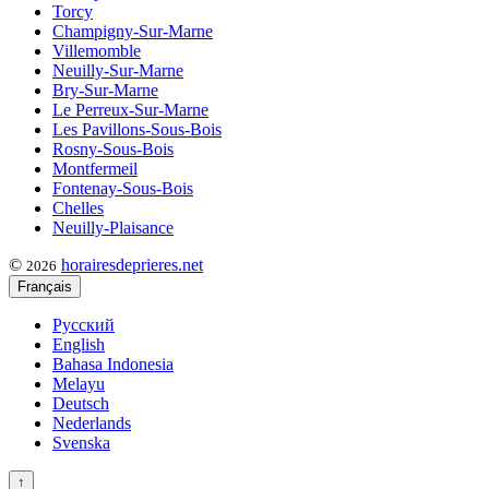
Torcy
Champigny-Sur-Marne
Villemomble
Neuilly-Sur-Marne
Bry-Sur-Marne
Le Perreux-Sur-Marne
Les Pavillons-Sous-Bois
Rosny-Sous-Bois
Montfermeil
Fontenay-Sous-Bois
Chelles
Neuilly-Plaisance
©
horairesdeprieres.net
2026
Français
Русский
English
Bahasa Indonesia
Melayu
Deutsch
Nederlands
Svenska
↑