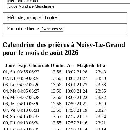
Méthode de calcul
Méthode juridique
Format de l'heure
Calendrier des prières à Noisy-Le-Grand
pour le mois de août 2026
Jour
Fajr
Chourouk
Dhuhr
Asr
Maghrib
Isha
01, Sa
03:56
06:23
13:56
18:02
21:28
23:43
02, Di
03:59
06:24
13:56
18:02
21:27
23:40
03, Lu
04:02
06:26
13:56
18:01
21:25
23:38
04, Ma
04:05
06:27
13:56
18:00
21:24
23:35
05, Me
04:07
06:28
13:56
18:00
21:22
23:32
06, Je
04:10
06:30
13:56
17:59
21:21
23:29
07, Ve
04:13
06:31
13:56
17:58
21:19
23:27
08, Sa
04:15
06:33
13:55
17:57
21:17
23:24
09, Di
04:18
06:34
13:55
17:57
21:16
23:21
10, Lu
04:20
06:35
13:55
17:56
21:14
23:19