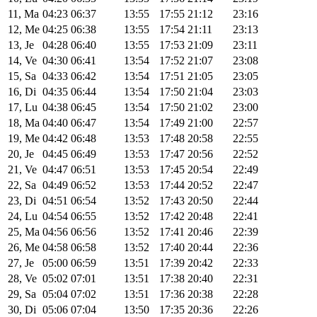
11, Ma
04:23
06:37
13:55
17:55
21:12
23:16
12, Me
04:25
06:38
13:55
17:54
21:11
23:13
13, Je
04:28
06:40
13:55
17:53
21:09
23:11
14, Ve
04:30
06:41
13:54
17:52
21:07
23:08
15, Sa
04:33
06:42
13:54
17:51
21:05
23:05
16, Di
04:35
06:44
13:54
17:50
21:04
23:03
17, Lu
04:38
06:45
13:54
17:50
21:02
23:00
18, Ma
04:40
06:47
13:54
17:49
21:00
22:57
19, Me
04:42
06:48
13:53
17:48
20:58
22:55
20, Je
04:45
06:49
13:53
17:47
20:56
22:52
21, Ve
04:47
06:51
13:53
17:45
20:54
22:49
22, Sa
04:49
06:52
13:53
17:44
20:52
22:47
23, Di
04:51
06:54
13:52
17:43
20:50
22:44
24, Lu
04:54
06:55
13:52
17:42
20:48
22:41
25, Ma
04:56
06:56
13:52
17:41
20:46
22:39
26, Me
04:58
06:58
13:52
17:40
20:44
22:36
27, Je
05:00
06:59
13:51
17:39
20:42
22:33
28, Ve
05:02
07:01
13:51
17:38
20:40
22:31
29, Sa
05:04
07:02
13:51
17:36
20:38
22:28
30, Di
05:06
07:04
13:50
17:35
20:36
22:26