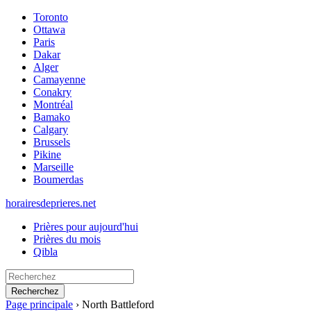
Toronto
Ottawa
Paris
Dakar
Alger
Camayenne
Conakry
Montréal
Bamako
Calgary
Brussels
Pikine
Marseille
Boumerdas
horairesdeprieres.net
Prières pour aujourd'hui
Prières du mois
Qibla
Recherchez
Page principale
›
North Battleford