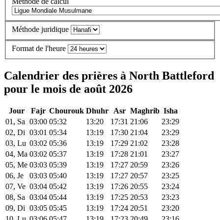
Méthode de calcul
Méthode juridique
Format de l'heure
Calendrier des prières à North Battleford
pour le mois de août 2026
Jour
Fajr
Chourouk
Dhuhr
Asr
Maghrib
Isha
01, Sa
03:00
05:32
13:20
17:31
21:06
23:29
02, Di
03:01
05:34
13:19
17:30
21:04
23:29
03, Lu
03:02
05:36
13:19
17:29
21:02
23:28
04, Ma
03:02
05:37
13:19
17:28
21:01
23:27
05, Me
03:03
05:39
13:19
17:27
20:59
23:26
06, Je
03:03
05:40
13:19
17:27
20:57
23:25
07, Ve
03:04
05:42
13:19
17:26
20:55
23:24
08, Sa
03:04
05:44
13:19
17:25
20:53
23:23
09, Di
03:05
05:45
13:19
17:24
20:51
23:20
10, Lu
03:06
05:47
13:19
17:23
20:49
23:16