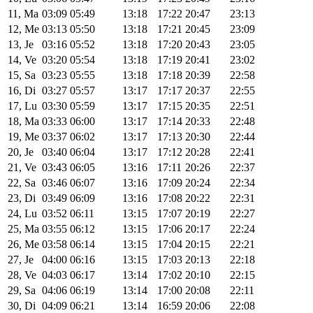
11, Ma
03:09
05:49
13:18
17:22
20:47
23:13
12, Me
03:13
05:50
13:18
17:21
20:45
23:09
13, Je
03:16
05:52
13:18
17:20
20:43
23:05
14, Ve
03:20
05:54
13:18
17:19
20:41
23:02
15, Sa
03:23
05:55
13:18
17:18
20:39
22:58
16, Di
03:27
05:57
13:17
17:17
20:37
22:55
17, Lu
03:30
05:59
13:17
17:15
20:35
22:51
18, Ma
03:33
06:00
13:17
17:14
20:33
22:48
19, Me
03:37
06:02
13:17
17:13
20:30
22:44
20, Je
03:40
06:04
13:17
17:12
20:28
22:41
21, Ve
03:43
06:05
13:16
17:11
20:26
22:37
22, Sa
03:46
06:07
13:16
17:09
20:24
22:34
23, Di
03:49
06:09
13:16
17:08
20:22
22:31
24, Lu
03:52
06:11
13:15
17:07
20:19
22:27
25, Ma
03:55
06:12
13:15
17:06
20:17
22:24
26, Me
03:58
06:14
13:15
17:04
20:15
22:21
27, Je
04:00
06:16
13:15
17:03
20:13
22:18
28, Ve
04:03
06:17
13:14
17:02
20:10
22:15
29, Sa
04:06
06:19
13:14
17:00
20:08
22:11
30, Di
04:09
06:21
13:14
16:59
20:06
22:08