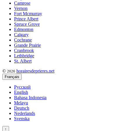
Camrose
Vernon
Fort Mcmurray
Prince Albert
Spruce Grove
Edmonton
Calgary
Cochrane
Grande Prairie
Cranbrook
Lethbridge
St. Albert
©
horairesdeprieres.net
2026
Français
Русский
English
Bahasa Indonesia
Melayu
Deutsch
Nederlands
Svenska
↑