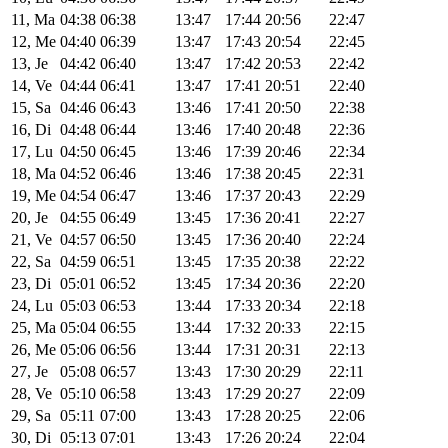
11, Ma
04:38
06:38
13:47
17:44
20:56
22:47
12, Me
04:40
06:39
13:47
17:43
20:54
22:45
13, Je
04:42
06:40
13:47
17:42
20:53
22:42
14, Ve
04:44
06:41
13:47
17:41
20:51
22:40
15, Sa
04:46
06:43
13:46
17:41
20:50
22:38
16, Di
04:48
06:44
13:46
17:40
20:48
22:36
17, Lu
04:50
06:45
13:46
17:39
20:46
22:34
18, Ma
04:52
06:46
13:46
17:38
20:45
22:31
19, Me
04:54
06:47
13:46
17:37
20:43
22:29
20, Je
04:55
06:49
13:45
17:36
20:41
22:27
21, Ve
04:57
06:50
13:45
17:36
20:40
22:24
22, Sa
04:59
06:51
13:45
17:35
20:38
22:22
23, Di
05:01
06:52
13:45
17:34
20:36
22:20
24, Lu
05:03
06:53
13:44
17:33
20:34
22:18
25, Ma
05:04
06:55
13:44
17:32
20:33
22:15
26, Me
05:06
06:56
13:44
17:31
20:31
22:13
27, Je
05:08
06:57
13:43
17:30
20:29
22:11
28, Ve
05:10
06:58
13:43
17:29
20:27
22:09
29, Sa
05:11
07:00
13:43
17:28
20:25
22:06
30, Di
05:13
07:01
13:43
17:26
20:24
22:04