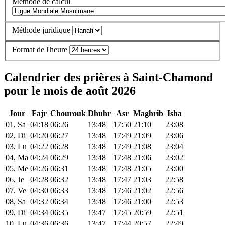
Méthode de calcul
Méthode juridique
Format de l'heure
Calendrier des prières à Saint-Chamond
pour le mois de août 2026
Jour
Fajr
Chourouk
Dhuhr
Asr
Maghrib
Isha
01, Sa
04:18
06:26
13:48
17:50
21:10
23:08
02, Di
04:20
06:27
13:48
17:49
21:09
23:06
03, Lu
04:22
06:28
13:48
17:49
21:08
23:04
04, Ma
04:24
06:29
13:48
17:48
21:06
23:02
05, Me
04:26
06:31
13:48
17:48
21:05
23:00
06, Je
04:28
06:32
13:48
17:47
21:03
22:58
07, Ve
04:30
06:33
13:48
17:46
21:02
22:56
08, Sa
04:32
06:34
13:48
17:46
21:00
22:53
09, Di
04:34
06:35
13:47
17:45
20:59
22:51
10, Lu
04:36
06:36
13:47
17:44
20:57
22:49