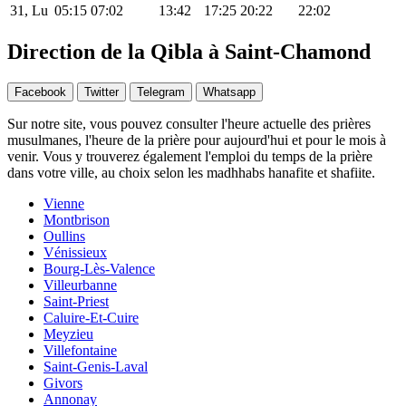
31, Lu
05:15
07:02
13:42
17:25
20:22
22:02
Direction de la Qibla à Saint-Chamond
Facebook
Twitter
Telegram
Whatsapp
Sur notre site, vous pouvez consulter l'heure actuelle des prières
musulmanes, l'heure de la prière pour aujourd'hui et pour le mois à
venir. Vous y trouverez également l'emploi du temps de la prière
dans votre ville, au choix selon les madhhabs hanafite et shafiite.
Vienne
Montbrison
Oullins
Vénissieux
Bourg-Lès-Valence
Villeurbanne
Saint-Priest
Caluire-Et-Cuire
Meyzieu
Villefontaine
Saint-Genis-Laval
Givors
Annonay