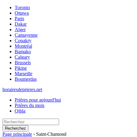
Toronto
Ottawa
Paris
Dakar
Alger
Camayenne
Conakry
Montréal
Bamako
Calgary
Brussels
Pikine
Marseille
Boumerdas
horairesdeprieres.net
Prières pour aujourd'hui
Prières du mois
Qibla
Recherchez
Page principale
›
Saint-Chamond