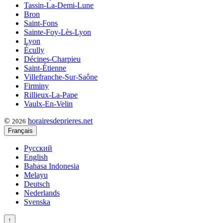
Tassin-La-Demi-Lune
Bron
Saint-Fons
Sainte-Foy-Lès-Lyon
Lyon
Écully
Décines-Charpieu
Saint-Étienne
Villefranche-Sur-Saône
Firminy
Rillieux-La-Pape
Vaulx-En-Velin
©
horairesdeprieres.net
2026
Français
Русский
English
Bahasa Indonesia
Melayu
Deutsch
Nederlands
Svenska
↑