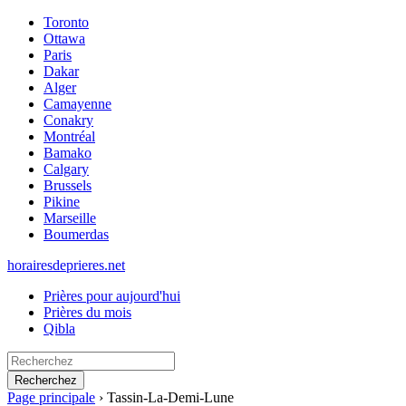
Toronto
Ottawa
Paris
Dakar
Alger
Camayenne
Conakry
Montréal
Bamako
Calgary
Brussels
Pikine
Marseille
Boumerdas
horairesdeprieres.net
Prières pour aujourd'hui
Prières du mois
Qibla
Recherchez
Page principale
›
Tassin-La-Demi-Lune