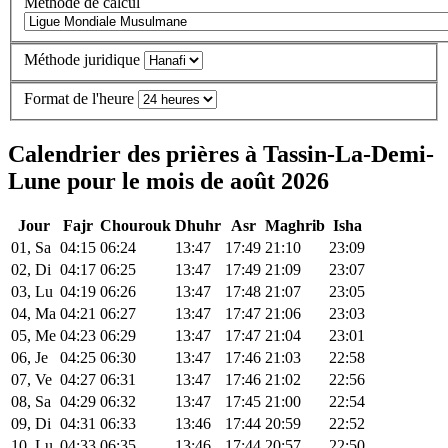
Méthode de calcul
Méthode juridique
Format de l'heure
Calendrier des prières à Tassin-La-Demi-
Lune pour le mois de août 2026
Jour
Fajr
Chourouk
Dhuhr
Asr
Maghrib
Isha
01, Sa
04:15
06:24
13:47
17:49
21:10
23:09
02, Di
04:17
06:25
13:47
17:49
21:09
23:07
03, Lu
04:19
06:26
13:47
17:48
21:07
23:05
04, Ma
04:21
06:27
13:47
17:47
21:06
23:03
05, Me
04:23
06:29
13:47
17:47
21:04
23:01
06, Je
04:25
06:30
13:47
17:46
21:03
22:58
07, Ve
04:27
06:31
13:47
17:46
21:02
22:56
08, Sa
04:29
06:32
13:47
17:45
21:00
22:54
09, Di
04:31
06:33
13:46
17:44
20:59
22:52
10, Lu
04:33
06:35
13:46
17:44
20:57
22:50