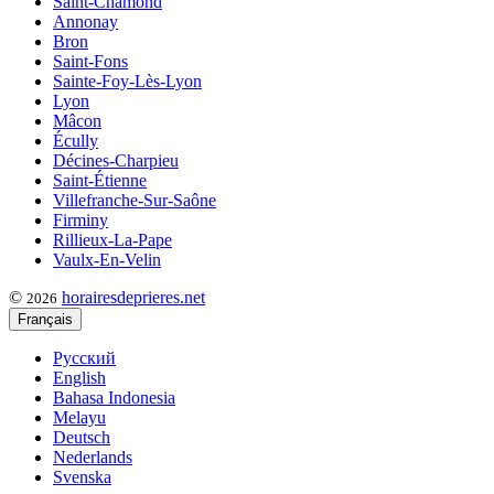
Saint-Chamond
Annonay
Bron
Saint-Fons
Sainte-Foy-Lès-Lyon
Lyon
Mâcon
Écully
Décines-Charpieu
Saint-Étienne
Villefranche-Sur-Saône
Firminy
Rillieux-La-Pape
Vaulx-En-Velin
©
horairesdeprieres.net
2026
Français
Русский
English
Bahasa Indonesia
Melayu
Deutsch
Nederlands
Svenska