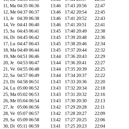
11, Ma
04:35
06:36
13:46
17:43
20:56
22:47
12, Me
04:37
06:37
13:46
17:42
20:54
22:45
13, Je
04:39
06:38
13:46
17:41
20:52
22:43
14, Ve
04:41
06:40
13:46
17:41
20:51
22:41
15, Sa
04:43
06:41
13:45
17:40
20:49
22:38
16, Di
04:45
06:42
13:45
17:39
20:48
22:36
17, Lu
04:47
06:43
13:45
17:38
20:46
22:34
18, Ma
04:49
06:44
13:45
17:37
20:44
22:32
19, Me
04:51
06:46
13:44
17:36
20:43
22:29
20, Je
04:53
06:47
13:44
17:36
20:41
22:27
21, Ve
04:55
06:48
13:44
17:35
20:39
22:25
22, Sa
04:57
06:49
13:44
17:34
20:37
22:22
23, Di
04:58
06:51
13:43
17:33
20:36
22:20
24, Lu
05:00
06:52
13:43
17:32
20:34
22:18
25, Ma
05:02
06:53
13:43
17:31
20:32
22:16
26, Me
05:04
06:54
13:43
17:30
20:30
22:13
27, Je
05:06
06:56
13:42
17:29
20:28
22:11
28, Ve
05:07
06:57
13:42
17:28
20:27
22:09
29, Sa
05:09
06:58
13:42
17:27
20:25
22:06
30, Di
05:11
06:59
13:41
17:25
20:23
22:04