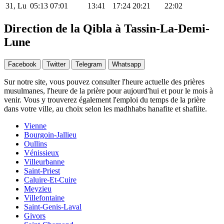
31, Lu
05:13
07:01
13:41
17:24
20:21
22:02
Direction de la Qibla à Tassin-La-Demi-
Lune
Facebook
Twitter
Telegram
Whatsapp
Sur notre site, vous pouvez consulter l'heure actuelle des prières
musulmanes, l'heure de la prière pour aujourd'hui et pour le mois à
venir. Vous y trouverez également l'emploi du temps de la prière
dans votre ville, au choix selon les madhhabs hanafite et shafiite.
Vienne
Bourgoin-Jallieu
Oullins
Vénissieux
Villeurbanne
Saint-Priest
Caluire-Et-Cuire
Meyzieu
Villefontaine
Saint-Genis-Laval
Givors