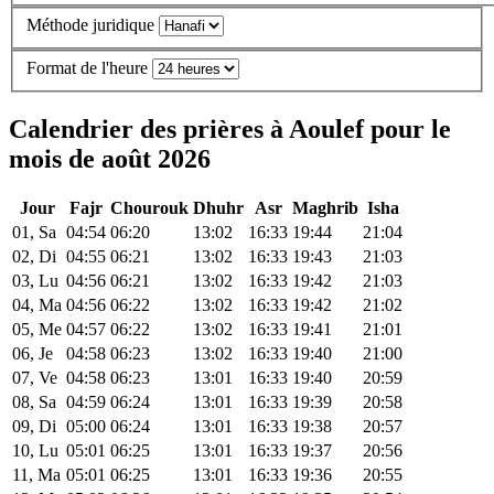
Méthode juridique
Format de l'heure
Calendrier des prières à Aoulef pour le
mois de août 2026
Jour
Fajr
Chourouk
Dhuhr
Asr
Maghrib
Isha
01, Sa
04:54
06:20
13:02
16:33
19:44
21:04
02, Di
04:55
06:21
13:02
16:33
19:43
21:03
03, Lu
04:56
06:21
13:02
16:33
19:42
21:03
04, Ma
04:56
06:22
13:02
16:33
19:42
21:02
05, Me
04:57
06:22
13:02
16:33
19:41
21:01
06, Je
04:58
06:23
13:02
16:33
19:40
21:00
07, Ve
04:58
06:23
13:01
16:33
19:40
20:59
08, Sa
04:59
06:24
13:01
16:33
19:39
20:58
09, Di
05:00
06:24
13:01
16:33
19:38
20:57
10, Lu
05:01
06:25
13:01
16:33
19:37
20:56
11, Ma
05:01
06:25
13:01
16:33
19:36
20:55