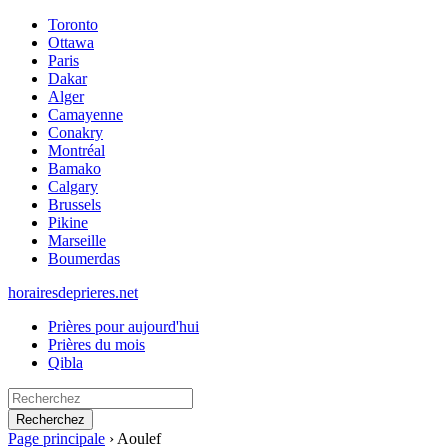
Toronto
Ottawa
Paris
Dakar
Alger
Camayenne
Conakry
Montréal
Bamako
Calgary
Brussels
Pikine
Marseille
Boumerdas
horairesdeprieres.net
Prières pour aujourd'hui
Prières du mois
Qibla
Recherchez
Page principale
›
Aoulef