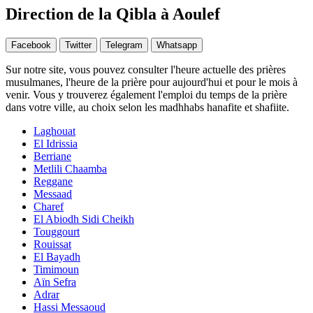
Direction de la Qibla à Aoulef
Facebook
Twitter
Telegram
Whatsapp
Sur notre site, vous pouvez consulter l'heure actuelle des prières
musulmanes, l'heure de la prière pour aujourd'hui et pour le mois à
venir. Vous y trouverez également l'emploi du temps de la prière
dans votre ville, au choix selon les madhhabs hanafite et shafiite.
Laghouat
El Idrissia
Berriane
Metlili Chaamba
Reggane
Messaad
Charef
El Abiodh Sidi Cheikh
Touggourt
Rouissat
El Bayadh
Timimoun
Aïn Sefra
Adrar
Hassi Messaoud