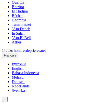
Ouargla
Brezina
El Hadjira
Béchar
Ghardaïa
Tamanrasset
’Aïn Deheb
In Salah
’Aïn El Bell
Aflou
©
horairesdeprieres.net
2026
Français
Русский
English
Bahasa Indonesia
Melayu
Deutsch
Nederlands
Svenska
↑