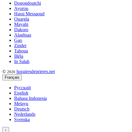
Dogondoutchi
Ayorou
Hassi Messaoud
Ouargla
Mayahi
Dakoro
Alaghsas
Gao
Zinder
Tahoua
Illéla
In Salah
©
horairesdeprieres.net
2026
Français
Русский
English
Bahasa Indonesia
Melayu
Deutsch
Nederlands
Svenska
↑