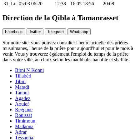
31, Lu
05:03
06:20
12:38
16:05
18:56
20:08
Direction de la Qibla à Tamanrasset
Facebook
Twitter
Telegram
Whatsapp
Sur notre site, vous pouvez consulter l'heure actuelle des prières
musulmanes, l'heure de la prière pour aujourd'hui et pour le mois à
venir. Vous y trouverez également l'emploi du temps de la prière
dans votre ville, au choix selon les madhhabs hanafite et shafiite.
Birni N Konni
Tillabéri
Tibiri
Maradi
Tanout
Agadez
Aoulef
Reggane
Rouissat
Timimoun
Madaoua
Adrar
Tessaoua