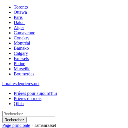
Toronto
Ottawa
Paris
Dakar
Alger
Camayenne
Conakry
Montréal
Bamako
Calgary
Brussels
Pikine
Marseille
Boumerdas
horairesdeprieres.net
Prières pour aujourd'hui
Prières du mois
Qibla
Recherchez
Page principale
›
Tamanrasset