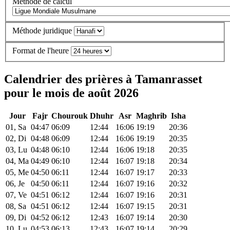
Méthode de calcul
Méthode juridique
Format de l'heure
Calendrier des prières à Tamanrasset
pour le mois de août 2026
Jour
Fajr
Chourouk
Dhuhr
Asr
Maghrib
Isha
01, Sa
04:47
06:09
12:44
16:06
19:19
20:36
02, Di
04:48
06:09
12:44
16:06
19:19
20:35
03, Lu
04:48
06:10
12:44
16:06
19:18
20:35
04, Ma
04:49
06:10
12:44
16:07
19:18
20:34
05, Me
04:50
06:11
12:44
16:07
19:17
20:33
06, Je
04:50
06:11
12:44
16:07
19:16
20:32
07, Ve
04:51
06:12
12:44
16:07
19:16
20:31
08, Sa
04:51
06:12
12:44
16:07
19:15
20:31
09, Di
04:52
06:12
12:43
16:07
19:14
20:30
10, Lu
04:53
06:13
12:43
16:07
19:14
20:29