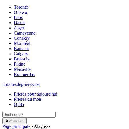
Toronto
Ottawa
Paris
Dakar
Alger
Camayenne
Conakry
Montréal
Bamako
Calgary
Brussels
Pikine
Marseille
Boumerdas
horairesdeprieres.net
Prières pour aujourd'hui
Prières du mois
Qibla
Recherchez
Page principale
›
Alaghsas