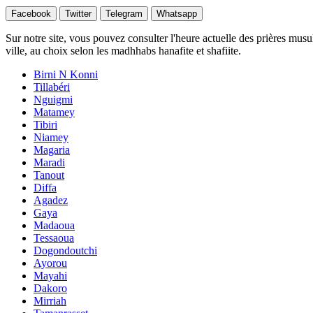
Facebook
Twitter
Telegram
Whatsapp
Sur notre site, vous pouvez consulter l'heure actuelle des prières musu
ville, au choix selon les madhhabs hanafite et shafiite.
Birni N Konni
Tillabéri
Nguigmi
Matamey
Tibiri
Niamey
Magaria
Maradi
Tanout
Diffa
Agadez
Gaya
Madaoua
Tessaoua
Dogondoutchi
Ayorou
Mayahi
Dakoro
Mirriah