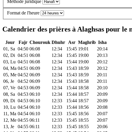
Méthode juridique
Format de l'heure
Calendrier des prières à Alaghsas pour le 
Jour
Fajr
Chourouk
Dhuhr
Asr
Maghrib
Isha
01, Sa
04:50
06:08
12:34
15:45
19:01
20:14
02, Di
04:51
06:08
12:34
15:45
19:00
20:13
03, Lu
04:51
06:08
12:34
15:44
19:00
20:12
04, Ma
04:51
06:09
12:34
15:43
18:59
20:12
05, Me
04:52
06:09
12:34
15:43
18:59
20:11
06, Je
04:52
06:09
12:34
15:43
18:58
20:11
07, Ve
04:53
06:09
12:34
15:44
18:58
20:10
08, Sa
04:53
06:10
12:34
15:44
18:57
20:09
09, Di
04:53
06:10
12:33
15:44
18:57
20:09
10, Lu
04:54
06:10
12:33
15:44
18:56
20:08
11, Ma
04:54
06:10
12:33
15:45
18:56
20:07
12, Me
04:55
06:11
12:33
15:45
18:55
20:07
13, Je
04:55
06:11
12:33
15:45
18:55
20:06