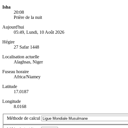
Isha
20:08
Prière de la nuit
Aujourd'hui
05:49
, Lundi, 10 Août 2026
Hégire
27 Safar 1448
Localisation actuelle
Alaghsas, Niger
Fuseau horaire
Africa/Niamey
Latitude
17.0187
Longitude
8.0168
Méthode de calcul