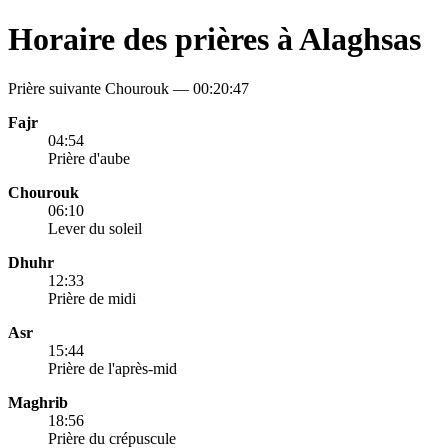
Horaire des prières à Alaghsas
Prière suivante Chourouk —
00:20:47
Fajr
04:54
Prière d'aube
Chourouk
06:10
Lever du soleil
Dhuhr
12:33
Prière de midi
Asr
15:44
Prière de l'après-mid
Maghrib
18:56
Prière du crépuscule