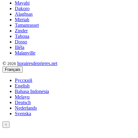
Mayahi
Dakoro
Alaghsas
Mirriah
Tamanrasset
Zinder
Tahoua
Dosso
Illéla
Malanville
©
horairesdeprieres.net
2026
Français
Русский
English
Bahasa Indonesia
Melayu
Deutsch
Nederlands
Svenska
↑