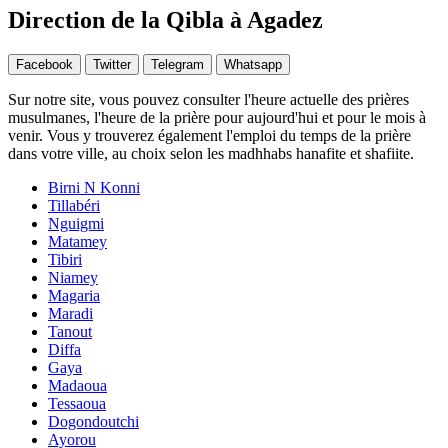
Direction de la Qibla à Agadez
Facebook
Twitter
Telegram
Whatsapp
Sur notre site, vous pouvez consulter l'heure actuelle des prières
musulmanes, l'heure de la prière pour aujourd'hui et pour le mois à
venir. Vous y trouverez également l'emploi du temps de la prière
dans votre ville, au choix selon les madhhabs hanafite et shafiite.
Birni N Konni
Tillabéri
Nguigmi
Matamey
Tibiri
Niamey
Magaria
Maradi
Tanout
Diffa
Gaya
Madaoua
Tessaoua
Dogondoutchi
Ayorou