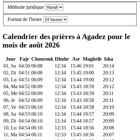
Méthode juridique
Format de l'heure
Calendrier des prières à Agadez pour le
mois de août 2026
Jour
Fajr
Chourouk
Dhuhr
Asr
Maghrib
Isha
01, Sa
04:50
06:08
12:34
15:46
19:01
20:14
02, Di
04:51
06:08
12:34
15:45
19:00
20:13
03, Lu
04:51
06:09
12:34
15:44
19:00
20:12
04, Ma
04:52
06:09
12:34
15:43
18:59
20:12
05, Me
04:52
06:09
12:34
15:43
18:59
20:11
06, Je
04:52
06:09
12:34
15:43
18:58
20:11
07, Ve
04:53
06:10
12:34
15:44
18:58
20:10
08, Sa
04:53
06:10
12:34
15:44
18:57
20:09
09, Di
04:54
06:10
12:34
15:44
18:57
20:09
10, Lu
04:54
06:10
12:33
15:44
18:56
20:08
11, Ma
04:54
06:11
12:33
15:45
18:56
20:07