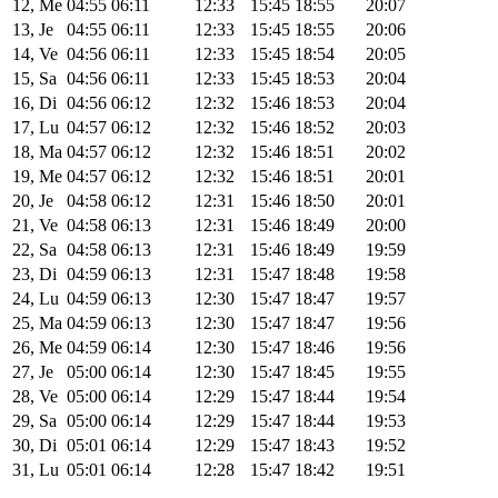
12, Me
04:55
06:11
12:33
15:45
18:55
20:07
13, Je
04:55
06:11
12:33
15:45
18:55
20:06
14, Ve
04:56
06:11
12:33
15:45
18:54
20:05
15, Sa
04:56
06:11
12:33
15:45
18:53
20:04
16, Di
04:56
06:12
12:32
15:46
18:53
20:04
17, Lu
04:57
06:12
12:32
15:46
18:52
20:03
18, Ma
04:57
06:12
12:32
15:46
18:51
20:02
19, Me
04:57
06:12
12:32
15:46
18:51
20:01
20, Je
04:58
06:12
12:31
15:46
18:50
20:01
21, Ve
04:58
06:13
12:31
15:46
18:49
20:00
22, Sa
04:58
06:13
12:31
15:46
18:49
19:59
23, Di
04:59
06:13
12:31
15:47
18:48
19:58
24, Lu
04:59
06:13
12:30
15:47
18:47
19:57
25, Ma
04:59
06:13
12:30
15:47
18:47
19:56
26, Me
04:59
06:14
12:30
15:47
18:46
19:56
27, Je
05:00
06:14
12:30
15:47
18:45
19:55
28, Ve
05:00
06:14
12:29
15:47
18:44
19:54
29, Sa
05:00
06:14
12:29
15:47
18:44
19:53
30, Di
05:01
06:14
12:29
15:47
18:43
19:52
31, Lu
05:01
06:14
12:28
15:47
18:42
19:51