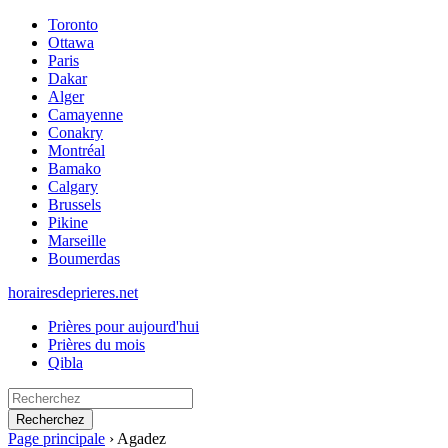
Toronto
Ottawa
Paris
Dakar
Alger
Camayenne
Conakry
Montréal
Bamako
Calgary
Brussels
Pikine
Marseille
Boumerdas
horairesdeprieres.net
Prières pour aujourd'hui
Prières du mois
Qibla
Recherchez
Page principale
›
Agadez