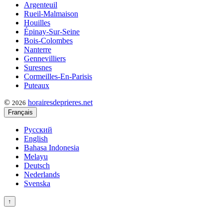
Argenteuil
Rueil-Malmaison
Houilles
Épinay-Sur-Seine
Bois-Colombes
Nanterre
Gennevilliers
Suresnes
Cormeilles-En-Parisis
Puteaux
©
horairesdeprieres.net
2026
Français
Русский
English
Bahasa Indonesia
Melayu
Deutsch
Nederlands
Svenska
↑