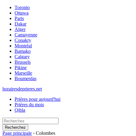
Toronto
Ottawa
Paris
Dakar
Alger
Camayenne
Conakry
Montréal
Bamako
Calgary
Brussels
Pikine
Marseille
Boumerdas
horairesdeprieres.net
Prières pour aujourd'hui
Prières du mois
Qibla
Recherchez
Page principale
›
Colombes