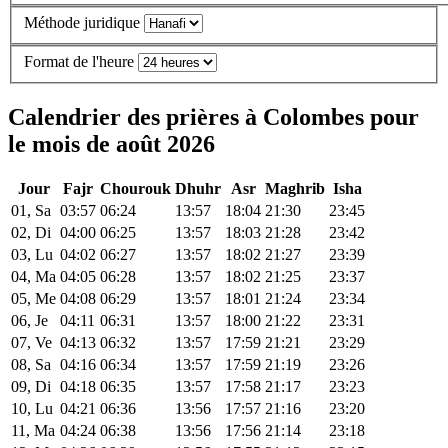
Méthode juridique
Format de l'heure
Calendrier des prières à Colombes pour
le mois de août 2026
Jour
Fajr
Chourouk
Dhuhr
Asr
Maghrib
Isha
01, Sa
03:57
06:24
13:57
18:04
21:30
23:45
02, Di
04:00
06:25
13:57
18:03
21:28
23:42
03, Lu
04:02
06:27
13:57
18:02
21:27
23:39
04, Ma
04:05
06:28
13:57
18:02
21:25
23:37
05, Me
04:08
06:29
13:57
18:01
21:24
23:34
06, Je
04:11
06:31
13:57
18:00
21:22
23:31
07, Ve
04:13
06:32
13:57
17:59
21:21
23:29
08, Sa
04:16
06:34
13:57
17:59
21:19
23:26
09, Di
04:18
06:35
13:57
17:58
21:17
23:23
10, Lu
04:21
06:36
13:56
17:57
21:16
23:20
11, Ma
04:24
06:38
13:56
17:56
21:14
23:18