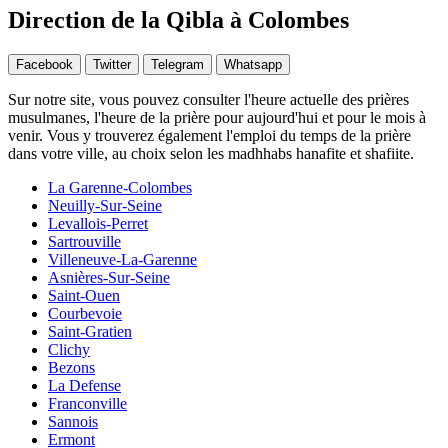
Direction de la Qibla à Colombes
Facebook
Twitter
Telegram
Whatsapp
Sur notre site, vous pouvez consulter l'heure actuelle des prières
musulmanes, l'heure de la prière pour aujourd'hui et pour le mois à
venir. Vous y trouverez également l'emploi du temps de la prière
dans votre ville, au choix selon les madhhabs hanafite et shafiite.
La Garenne-Colombes
Neuilly-Sur-Seine
Levallois-Perret
Sartrouville
Villeneuve-La-Garenne
Asnières-Sur-Seine
Saint-Ouen
Courbevoie
Saint-Gratien
Clichy
Bezons
La Defense
Franconville
Sannois
Ermont