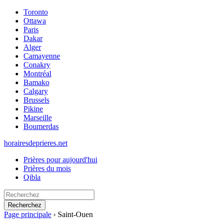
Toronto
Ottawa
Paris
Dakar
Alger
Camayenne
Conakry
Montréal
Bamako
Calgary
Brussels
Pikine
Marseille
Boumerdas
horairesdeprieres.net
Prières pour aujourd'hui
Prières du mois
Qibla
Recherchez
Page principale
›
Saint-Ouen