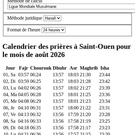
Méthode de calcul
Méthode juridique
Format de l'heure
Calendrier des prières à Saint-Ouen pour
le mois de août 2026
Jour
Fajr
Chourouk
Dhuhr
Asr
Maghrib
Isha
01, Sa
03:57
06:24
13:57
18:03
21:30
23:44
02, Di
03:59
06:25
13:57
18:03
21:28
23:42
03, Lu
04:02
06:26
13:57
18:02
21:27
23:39
04, Ma
04:05
06:28
13:57
18:01
21:25
23:36
05, Me
04:08
06:29
13:57
18:01
21:23
23:34
06, Je
04:10
06:31
13:57
18:00
21:22
23:31
07, Ve
04:13
06:32
13:56
17:59
21:20
23:28
08, Sa
04:16
06:33
13:56
17:58
21:19
23:25
09, Di
04:18
06:35
13:56
17:58
21:17
23:23
10, Lu
04:21
06:36
13:56
17:57
21:15
23:20