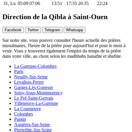
31, Lu
05:09
07:06
13:51
17:35
20:35
22:24
Direction de la Qibla à Saint-Ouen
Facebook
Twitter
Telegram
Whatsapp
Sur notre site, vous pouvez consulter l'heure actuelle des prières
musulmanes, l'heure de la prière pour aujourd'hui et pour le mois à
venir. Vous y trouverez également l'emploi du temps de la prière
dans votre ville, au choix selon les madhhabs hanafite et shafiite.
La Garenne-Colombes
Paris
Neuilly-Sur-Seine
Levallois-Perret
Garges-Lès-Gonesse
Soisy-Sous-Montmorency
Le Pré-Saint-Gervais
Villeneuve-La-Garenne
La Courneuve
Colombes
Pantin
Asnières-Sur-Seine
Pierrefitte-Sur-Seine