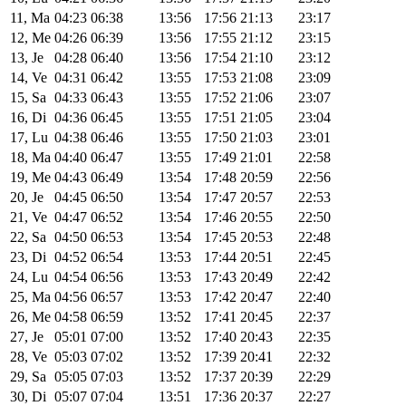
11, Ma
04:23
06:38
13:56
17:56
21:13
23:17
12, Me
04:26
06:39
13:56
17:55
21:12
23:15
13, Je
04:28
06:40
13:56
17:54
21:10
23:12
14, Ve
04:31
06:42
13:55
17:53
21:08
23:09
15, Sa
04:33
06:43
13:55
17:52
21:06
23:07
16, Di
04:36
06:45
13:55
17:51
21:05
23:04
17, Lu
04:38
06:46
13:55
17:50
21:03
23:01
18, Ma
04:40
06:47
13:55
17:49
21:01
22:58
19, Me
04:43
06:49
13:54
17:48
20:59
22:56
20, Je
04:45
06:50
13:54
17:47
20:57
22:53
21, Ve
04:47
06:52
13:54
17:46
20:55
22:50
22, Sa
04:50
06:53
13:54
17:45
20:53
22:48
23, Di
04:52
06:54
13:53
17:44
20:51
22:45
24, Lu
04:54
06:56
13:53
17:43
20:49
22:42
25, Ma
04:56
06:57
13:53
17:42
20:47
22:40
26, Me
04:58
06:59
13:52
17:41
20:45
22:37
27, Je
05:01
07:00
13:52
17:40
20:43
22:35
28, Ve
05:03
07:02
13:52
17:39
20:41
22:32
29, Sa
05:05
07:03
13:52
17:37
20:39
22:29
30, Di
05:07
07:04
13:51
17:36
20:37
22:27