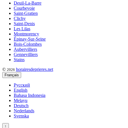
Deuil-La-Barre
Courbevoie
Saint-Gratien
Clichy
Saint-Denis
Les Lilas
Montmorency
Épinay-Sur-Seine
Bois-Colombes
Aubervilliers
Gennevilliers
Stains
©
horairesdeprieres.net
2026
Français
Русский
English
Bahasa Indonesia
Melayu
Deutsch
Nederlands
Svenska
↑